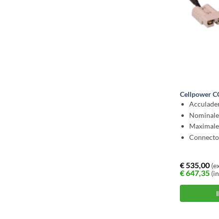
Cellpower 
Acculader
Nominale 
Maximale
Connecto
€
535,00
(ex
€
647,35
(in