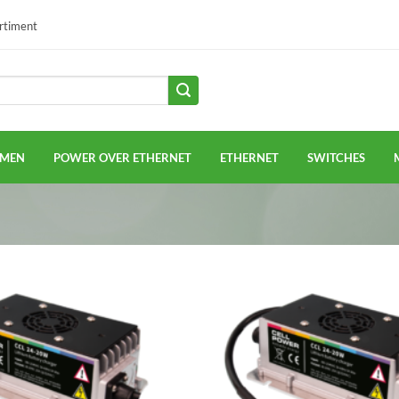
ortiment
EMEN
POWER OVER ETHERNET
ETHERNET
SWITCHES