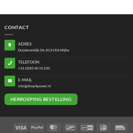
CONTACT
ADRES
Duisterendijk 5A, 8131 RA Wijhe
TELEFOON
+31 (0)85 40 19 230
E-MAIL
info@shop4power.nl
HERROEPING BESTELLING
Visa
PayPal
MasterCard
Bancontact
GiroPay
IDeal
Inv