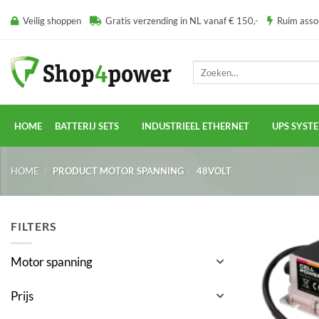
Ga
Veilig shoppen
Gratis verzending in NL vanaf € 150,-
Ruim ass
naar
inhoud
Zoeken
naar:
HOME
BATTERIJ SETS
INDUSTRIEEL ETHERNET
UPS SYST
HOME
/
PRODUCT MOTOR SPANNING
/
48VOLT
FILTERS
Motor spanning
Prijs