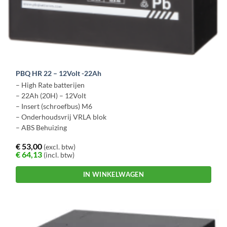
PBQ HR 22 – 12Volt -22Ah
– High Rate batterijen
– 22Ah (20H) – 12Volt
– Insert (schroefbus) M6
– Onderhoudsvrij VRLA blok
– ABS Behuizing
€
53,00
(excl. btw)
€
64,13
(incl. btw)
IN WINKELWAGEN