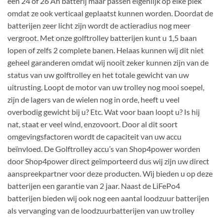
een 24 of 26 Ah batterij maar passen eigenlijk op elke plek
omdat ze ook verticaal geplaatst kunnen worden. Doordat de
batterijen zeer licht zijn wordt de actieradius nog meer
vergroot. Met onze golftrolley batterijen kunt u 1,5 baan
lopen of zelfs 2 complete banen. Helaas kunnen wij dit niet
geheel garanderen omdat wij nooit zeker kunnen zijn van de
status van uw golftrolley en het totale gewicht van uw
uitrusting. Loopt de motor van uw trolley nog mooi soepel,
zijn de lagers van de wielen nog in orde, heeft u veel
overbodig gewicht bij u? Etc. Wat voor baan loopt u? Is hij
nat, staat er veel wind, enzovoort. Door al dit soort
omgevingsfactoren wordt de capaciteit van uw accu
beïnvloed. De Golftrolley accu’s van Shop4power worden
door Shop4power direct geïmporteerd dus wij zijn uw direct
aanspreekpartner voor deze producten. Wij bieden u op deze
batterijen een garantie van 2 jaar. Naast de LiFePo4
batterijen bieden wij ook nog een aantal loodzuur batterijen
als vervanging van de loodzuurbatterijen van uw trolley