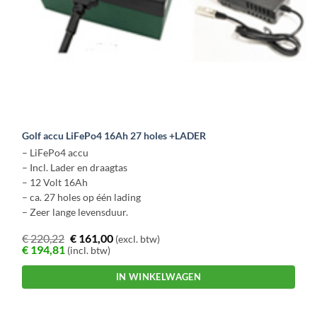
Golf accu LiFePo4 16Ah 27 holes +LADER
– LiFePo4 accu
– Incl. Lader en draagtas
– 12 Volt 16Ah
– ca. 27 holes op één lading
– Zeer lange levensduur.
€
220,22
€
161,00
(excl. btw)
€
194,81
(incl. btw)
IN WINKELWAGEN