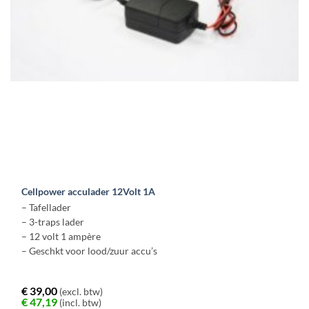
Cellpower acculader 12Volt 1A
– Tafellader
– 3-traps lader
– 12 volt 1 ampère
– Geschkt voor lood/zuur accu’s
€
39,00
(excl. btw)
€
47,19
(incl. btw)