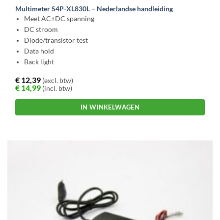
Multimeter S4P-XL830L – Nederlandse handleiding
Meet AC+DC spanning
DC stroom
Diode/transistor test
Data hold
Back light
€
12,39
(excl. btw)
€
14,99
(incl. btw)
IN WINKELWAGEN