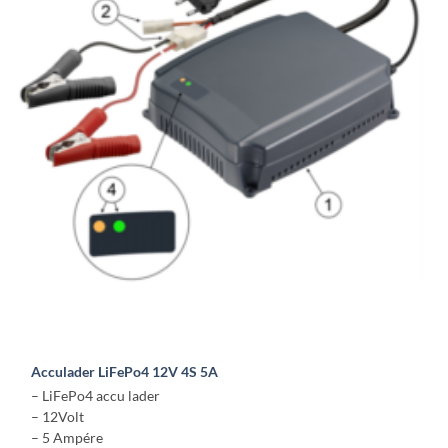
Deze
optie
kan
gekozen
worden
op
de
productpagina
Acculader LiFePo4 12V 4S 5A
– LiFePo4 accu lader
– 12Volt
– 5 Ampére