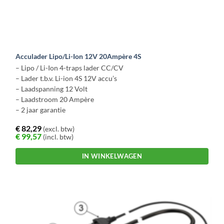
Acculader Lipo/Li-Ion 12V 20Ampère 4S
– Lipo / Li-Ion 4-traps lader CC/CV
– Lader t.b.v. Li-ion 4S 12V accu’s
– Laadspanning 12 Volt
– Laadstroom 20 Ampère
– 2 jaar garantie
€
82,29
(excl. btw)
€
99,57
(incl. btw)
IN WINKELWAGEN
Dit
product
heeft
meerdere
variaties.