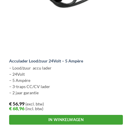
Acculader Lood/zuur 24Volt – 5 Ampère
– Lood/zuur accu lader
– 24Volt
– 5 Ampére
– 3-traps CC/CV lader
– 2 jaar garantie
€
56,99
(excl. btw)
€
68,96
(incl. btw)
IN WINKELWAGEN
Dit