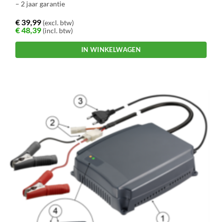
– 2 jaar garantie
€
39,99
(excl. btw)
€
48,39
(incl. btw)
IN WINKELWAGEN
Dit
product
heeft
meerdere
variaties.
Deze
optie
kan
gekozen
worden
op
de
productpagina