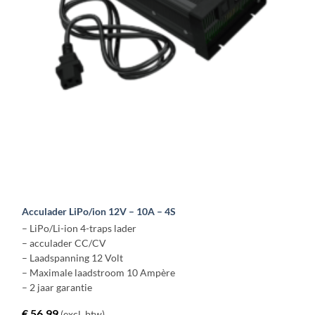
gekozen
worden
op
de
productpagina
Acculader LiPo/ion 12V – 10A – 4S
– LiPo/Li-ion 4-traps lader
– acculader CC/CV
– Laadspanning 12 Volt
– Maximale laadstroom 10 Ampère
– 2 jaar garantie
€
56,99
(excl. btw)