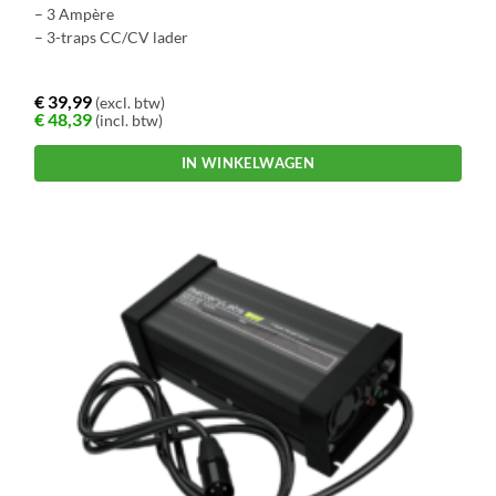
– 3 Ampère
– 3-traps CC/CV lader
€
39,99
(excl. btw)
€
48,39
(incl. btw)
IN WINKELWAGEN
Dit
product
heeft
meerdere
variaties.
Deze
optie
kan
gekozen
worden
op
de
productpagina