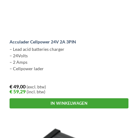
Acculader Cellpower 24V 2A 3PIN
– Lead acid batteries charger
– 24Volts
– 2 Amps
– Cellpower lader
€
49,00
(excl. btw)
€
59,29
(incl. btw)
IN WINKELWAGEN