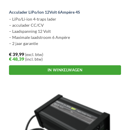
Acculader LiPo/ion 12Volt 6Ampère 4S
– LiPo/Li-ion 4-traps lader
– acculader CC/CV
– Laadspanning 12 Volt
– Maximale laadstroom 6 Ampère
– 2 jaar garantie
€
39,99
(excl. btw)
€
48,39
(incl. btw)
IN WINKELWAGEN
Dit
product
heeft
meerdere
variaties.
Deze
optie
kan