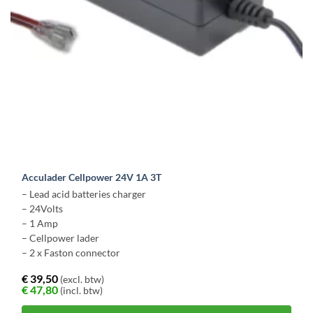
Acculader Cellpower 24V 1A 3T
– Lead acid batteries charger
– 24Volts
– 1 Amp
– Cellpower lader
– 2 x Faston connector
€
39,50
(excl. btw)
€
47,80
(incl. btw)