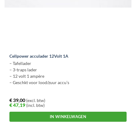
Cellpower acculader 12Volt 1A
– Tafellader
– 3-traps lader
– 12 volt 1 ampère
– Geschkt voor lood/zuur accu’s
€
39,00
(excl. btw)
€
47,19
(incl. btw)
IN WINKELWAGEN