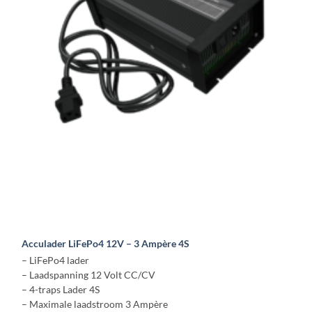
optie
kan
gekozen
worden
op
de
productpagina
Acculader LiFePo4 12V – 3 Ampère 4S
– LiFePo4 lader
– Laadspanning 12 Volt CC/CV
– 4-traps Lader 4S
– Maximale laadstroom 3 Ampère