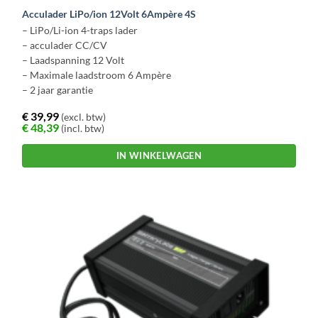
Acculader LiPo/ion 12Volt 6Ampère 4S
– LiPo/Li-ion 4-traps lader
– acculader CC/CV
– Laadspanning 12 Volt
– Maximale laadstroom 6 Ampère
– 2 jaar garantie
€
39,99
(excl. btw)
€
48,39
(incl. btw)
IN WINKELWAGEN
Dit
product
heeft
meerdere
variaties.
Deze
optie
kan
gekozen
worden