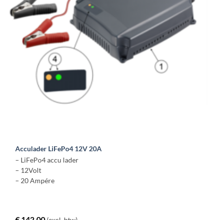
gekozen
worden
op
de
productpagina
Acculader LiFePo4 12V 20A
– LiFePo4 accu lader
– 12Volt
– 20 Ampére
€
142,00
(excl. btw)