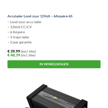
Acculader Lood-zuur 12Volt – 6Ampère-6S
– Lood-zuur accu lader
– 12Volt CC/CV
– 6 Ampère
– 3-traps lader
– 2 jaar garantie
€
39,99
(excl. btw)
€
48,39
(incl. btw)
IN WINKELWAGEN
Dit
product
heeft
meerdere
variaties.
Deze
optie