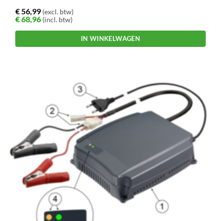
€
56,99
(excl. btw)
€
68,96
(incl. btw)
IN WINKELWAGEN
Dit
product
heeft
meerdere
variaties.
Deze
optie
kan
gekozen
worden
op
de
productpagina