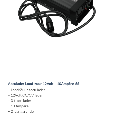
kan
gekozen
worden
op
de
productpagina
Acculader Lood-zuur 12Volt – 10Ampère-6S
– Lood/Zuur accu lader
– 12Volt CC/CV lader
– 3-traps lader
– 10 Ampère
– 2 jaar garantie