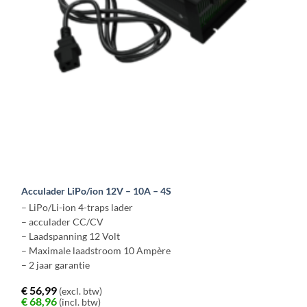
op
de
productpagina
Acculader LiPo/ion 12V – 10A – 4S
– LiPo/Li-ion 4-traps lader
– acculader CC/CV
– Laadspanning 12 Volt
– Maximale laadstroom 10 Ampère
– 2 jaar garantie
€
56,99
(excl. btw)
€
68,96
(incl. btw)