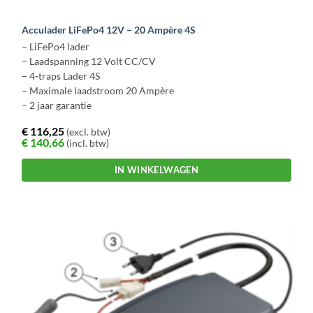
Acculader LiFePo4 12V – 20 Ampère 4S
– LiFePo4 lader
– Laadspanning 12 Volt CC/CV
– 4-traps Lader 4S
– Maximale laadstroom 20 Ampère
– 2 jaar garantie
€
116,25
(excl. btw)
€
140,66
(incl. btw)
IN WINKELWAGEN
Dit
product
heeft
meerdere
variaties.
Deze
optie
kan