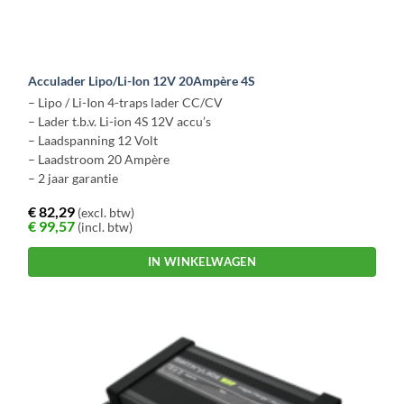
Acculader Lipo/Li-Ion 12V 20Ampère 4S
– Lipo / Li-Ion 4-traps lader CC/CV
– Lader t.b.v. Li-ion 4S 12V accu’s
– Laadspanning 12 Volt
– Laadstroom 20 Ampère
– 2 jaar garantie
€
82,29
(excl. btw)
€
99,57
(incl. btw)
IN WINKELWAGEN
Dit
product
heeft
meerdere
variaties.
Deze