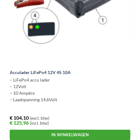
productpagina
Acculader LiFePo4 12V 4S 10A
– LiFePo4 accu lader
– 12Volt
– 10 Ampére
– Laadspanning 14,6Volt
€
104,10
(excl. btw)
€
125,96
(incl. btw)
IN WINKELWAGEN