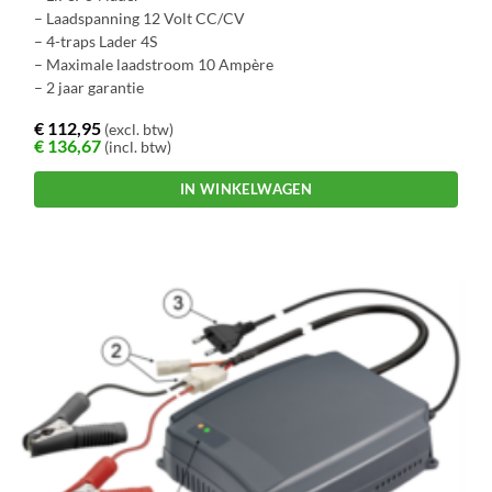
– Laadspanning 12 Volt CC/CV
– 4-traps Lader 4S
– Maximale laadstroom 10 Ampère
– 2 jaar garantie
€
112,95
(excl. btw)
€
136,67
(incl. btw)
IN WINKELWAGEN
Dit
product
heeft
meerdere
variaties.
Deze
optie
kan
gekozen
worden
op
de