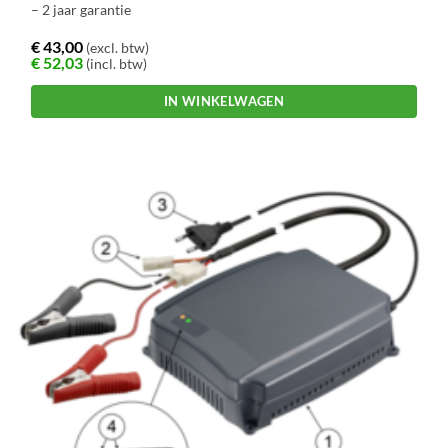
– 2 jaar garantie
€
43,00
(excl. btw)
€
52,03
(incl. btw)
IN WINKELWAGEN
Dit
product
heeft
meerdere
variaties.
Deze
optie
kan
gekozen
worden
op
de
productpagina