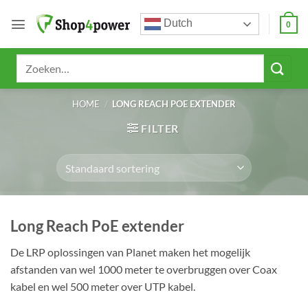
Ga
Dutch
naar
0
inhoud
Zoeken
naar:
HOME
/
LONG REACH POE EXTENDER
FILTER
Long Reach PoE extender
De LRP oplossingen van Planet maken het mogelijk
afstanden van wel 1000 meter te overbruggen over Coax
kabel en wel 500 meter over UTP kabel.