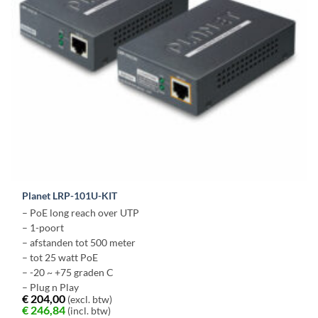
Planet LRP-101U-KIT
– PoE long reach over UTP
– 1-poort
– afstanden tot 500 meter
– tot 25 watt PoE
– -20 ~ +75 graden C
– Plug n Play
€
204,00
(excl. btw)
€
246,84
(incl. btw)