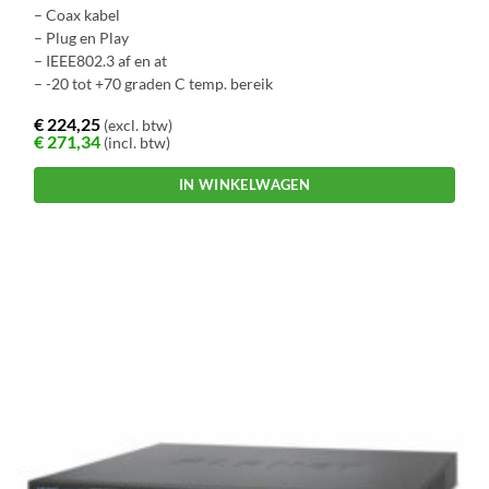
– Coax kabel
– Plug en Play
– IEEE802.3 af en at
– -20 tot +70 graden C temp. bereik
€
224,25
(excl. btw)
€
271,34
(incl. btw)
IN WINKELWAGEN