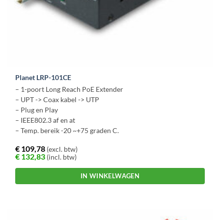
Planet LRP-101CE
– 1-poort Long Reach PoE Extender
– UPT -> Coax kabel -> UTP
– Plug en Play
– IEEE802.3 af en at
– Temp. bereik -20 ~+75 graden C.
€
109,78
(excl. btw)
€
132,83
(incl. btw)
IN WINKELWAGEN