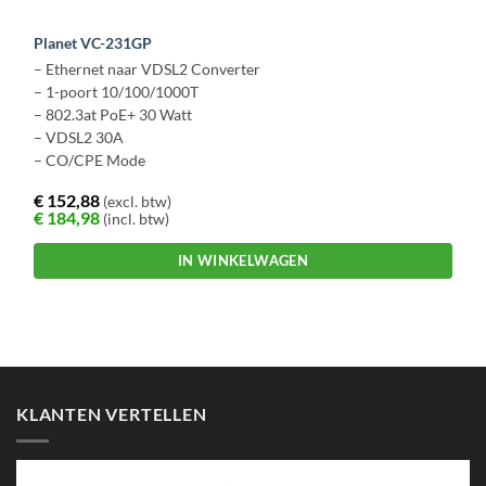
Planet VC-231GP
– Ethernet naar VDSL2 Converter
– 1-poort 10/100/1000T
– 802.3at PoE+ 30 Watt
– VDSL2 30A
– CO/CPE Mode
€
152,88
(excl. btw)
€
184,98
(incl. btw)
IN WINKELWAGEN
KLANTEN VERTELLEN