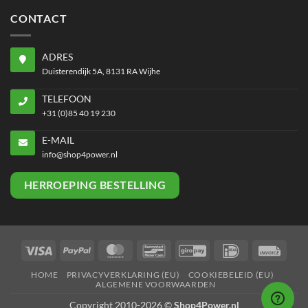
CONTACT
ADRES
Duisterendijk 5A, 8131 RA Wijhe
TELEFOON
+31 (0)85 40 19 230
E-MAIL
info@shop4power.nl
HERROEPING BESTELLING
Visa
PayPal
MasterCard
Bancontact
GiroPay
IDeal
Invoi
HOME
PRIVACYVERKLARING (EU)
COOKIEBELEID (EU)
ALGEMENE VOORWAARDEN
Copyright 2010-2026 ©
Shop4Power.nl