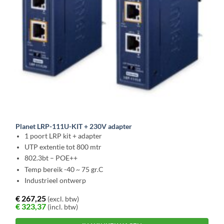
Planet LRP-111U-KIT + 230V adapter
1 poort LRP kit + adapter
UTP extentie tot 800 mtr
802.3bt – POE++
Temp bereik -40 ~ 75 gr.C
Industrieel ontwerp
€
267,25
(excl. btw)
€
323,37
(incl. btw)