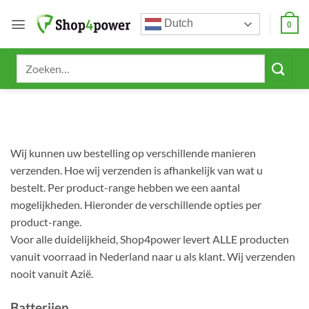
Ga
Dutch
naar
0
inhoud
Zoeken
naar:
Wij kunnen uw bestelling op verschillende manieren
verzenden. Hoe wij verzenden is afhankelijk van wat u
bestelt. Per product-range hebben we een aantal
mogelijkheden. Hieronder de verschillende opties per
product-range.
Voor alle duidelijkheid, Shop4power levert ALLE producten
vanuit voorraad in Nederland naar u als klant. Wij verzenden
nooit vanuit Azië.
Batterijen