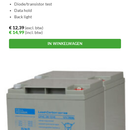
Diode/transistor test
Data hold
Back light
€
12,39
(excl. btw)
€
14,99
(incl. btw)
IN WINKELWAGEN