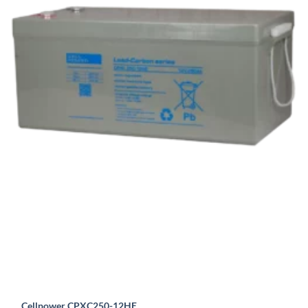
Cellpower CPXC250-12HE