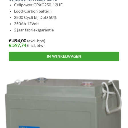
Cellpower CPXC250-12HE
Lood-Carbon batterij
2800 Cycli bij DoD 50%
250Ah 12Volt
2 jaar fabrieksgarantie
€
494,00
(excl. btw)
€
597,74
(incl. btw)
IN WINKELWAGEN