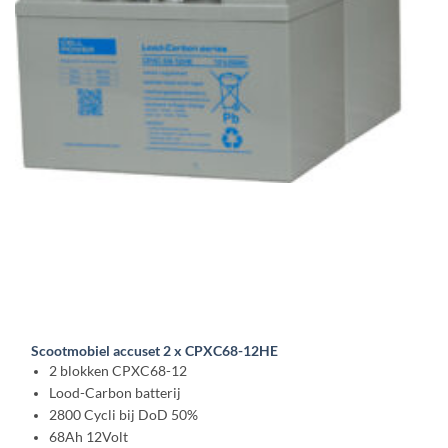
Scootmobiel accuset 2 x CPXC68-12HE
2 blokken CPXC68-12
Lood-Carbon batterij
2800 Cycli bij DoD 50%
68Ah 12Volt