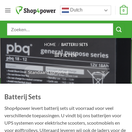
Ga
Dutch
naar
0
inhoud
Zoeken
naar:
HOME
/
BATTERIJ SETS
FILTER
Batterij Sets
Shop4power levert batterij sets uit voorraad voor veel
verschillende toepassingen. U vindt bij ons batterijen voor
UPS systemen voor elektrische scooters, scootmobiels en
voor golftrolleys. Uiteraard leveren wij ook de laders voor de