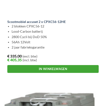
Scootmobiel accuset 2 x CPXC56-12HE
2 blokken CPXC56-12
Lood-Carbon batterij
2800 Cycli bij DoD 50%
56Ah 12Volt
2 jaar fabrieksgarantie
€
335,00
(excl. btw)
€
405,35
(incl. btw)
IN WINKELWAGEN