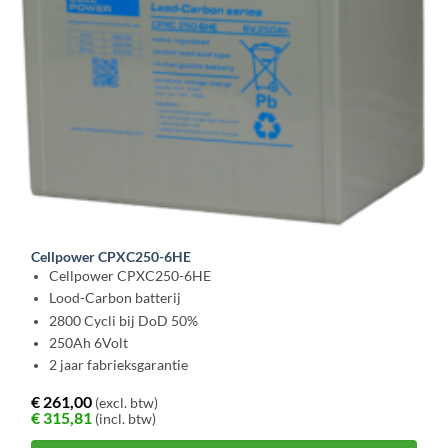
Cellpower CPXC250-6HE
Cellpower CPXC250-6HE
Lood-Carbon batterij
2800 Cycli bij DoD 50%
250Ah 6Volt
2 jaar fabrieksgarantie
€
261,00
(excl. btw)
€
315,81
(incl. btw)