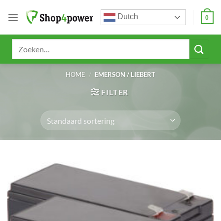
Ga
Dutch
naar
0
inhoud
Zoeken
naar:
HOME
/
EMERSON / LIEBERT
FILTER