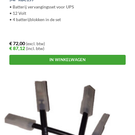
• Batterij vervangingsset voor UPS
• 12 Volt
• 4 batterijblokken in de set
€
72,00
(excl. btw)
€
87,12
(incl. btw)
IN WINKELWAGEN