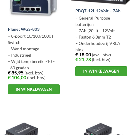
gekozen
worden
PBQ7-12L 12Volt – 7Ah
op
– General Purpose
de
batterijen
productpagina
Planet WGS-803
– 7Ah (20H) – 12Volt
– 8-poort 10/100/1000T
– Faston 6.3mm T2
Switch
– Onderhoudsvrij VRLA
– Wand montage
blok
€
18,00
(excl. btw)
– Industrieel
– ABS Behuizing
€
21,78
(incl. btw)
– Wijd temp bereik: -10 ~
+60 graden
IN WINKELWAGEN
€
85,95
(excl. btw)
– IP30 Flat type
€
104,00
(incl. btw)
IN WINKELWAGEN