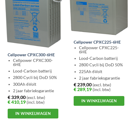
Cellpower CPXC225-6HE
Cellpower CPXC225-
6HE
Cellpower CPXC300-6HE
Lood-Carbon batterij
Cellpower CPXC300-
6HE
2800 Cycli bij DoD 50%
Lood-Carbon batterij
225Ah 6Volt
2800 Cycli bij DoD 50%
2 jaar fabrieksgarantie
€
239,00
300Ah 6Volt
(excl. btw)
€
289,19
(incl. btw)
2 jaar fabrieksgarantie
€
339,00
(excl. btw)
IN WINKELWAGEN
€
410,19
(incl. btw)
IN WINKELWAGEN