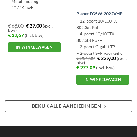
– Metal housing
– 10 / 19 inch
Planet FGSW-2022VHP
– 12-poort 10/100TX
€
68,00
€
27,00
(excl.
802.3at PoE
btw)
– 4-poort 10/100TX
€
32,67
(incl. btw)
802.3bt PoE+
– 2-poort Gigabit TP
IN WINKELWAGEN
– 2-poort SFP voor GBic
€
259,00
€
229,00
(excl.
– LCD management
btw)
€
277,09
(incl. btw)
IN WINKELWAGEN
BEKIJK ALLE AANBIEDINGEN