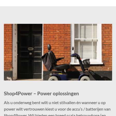
product
heeft
meerdere
variaties.
Deze
optie
kan
gekozen
worden
op
de
productpagina
Shop4Power – Power oplossingen
Als u onderweg bent wilt u niet stilvallen én wanneer u op
power wilt vertrouwen kiest u voor de accu’s / batterijen van
Shop4Power. Wij bieden een breed scala betrouwbare (en