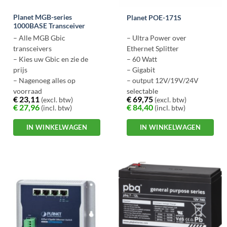
Planet MGB-series
Planet POE-171S
1000BASE Transceiver
– Alle MGB Gbic
– Ultra Power over
transceivers
Ethernet Splitter
– Kies uw Gbic en zie de
– 60 Watt
prijs
– Gigabit
– Nagenoeg alles op
– output 12V/19V/24V
voorraad
selectable
€
23,11
€
69,75
(excl. btw)
(excl. btw)
– Duplex/Single LC
€
27,96
€
84,40
(incl. btw)
(incl. btw)
connector
– Normale en Industriële
IN WINKELWAGEN
IN WINKELWAGEN
uitvoering (T)
Dit
product
heeft
meerdere
variaties.
Deze
optie
kan