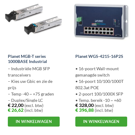
Planet MGB-T series
Planet WGS-4215-16P2S
1000BASE Industrial
– Industriële MGB SFP
• 16-poort Wall-mount
transceivers
gemanagde switch
– Kies uw Gbic en zie de
• 16-poort 10/100/1000T
prijs
802.3at POE
– Temp -40 ~ +75 graden
• 2-poort 100/1000X SFP
– Duplex/Single LC
• Temp. bereik -10 ~ +60
€
22,00
€
328,00
(excl. btw)
(excl. btw)
connector
graden
€
26,62
€
396,88
(incl. btw)
(incl. btw)
– Industriële uitvoering (T)
• IP40 metalen behuizing
IN WINKELWAGEN
IN WINKELWAGEN
Dit