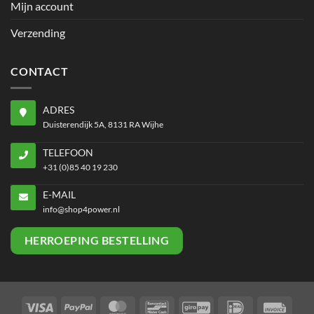
Mijn account
Verzending
CONTACT
ADRES
Duisterendijk 5A, 8131 RA Wijhe
TELEFOON
+31 (0)85 40 19 230
E-MAIL
info@shop4power.nl
HERROEPING BESTELLING
Visa
PayPal
MasterCard
Bancontact
GiroPay
IDeal
Invoi