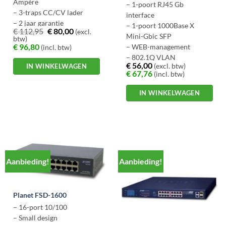
Ampère
– 1-poort RJ45 Gb
– 3-traps CC/CV lader
interface
– 2 jaar garantie
– 1-poort 1000Base X
€
112,95
€
80,00
(excl.
Mini-Gbic SFP
btw)
€
96,80
– WEB-management
(incl. btw)
– 802.1Q VLAN
€
56,00
(excl. btw)
IN WINKELWAGEN
– Media converter
€
67,76
(incl. btw)
IN WINKELWAGEN
Aanbieding!
Aanbieding!
Planet FSD-1600
– 16-port 10/100
– Small design