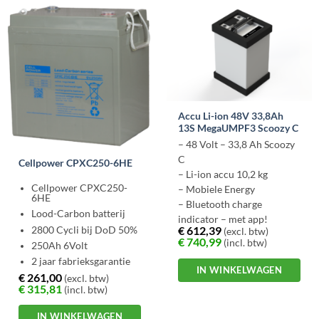
Accu Li-ion 48V 33,8Ah
13S MegaUMPF3 Scoozy C
– 48 Volt – 33,8 Ah Scoozy
C
Cellpower CPXC250-6HE
– Li-ion accu 10,2 kg
Cellpower CPXC250-
– Mobiele Energy
6HE
– Bluetooth charge
Lood-Carbon batterij
indicator – met app!
€
612,39
2800 Cycli bij DoD 50%
(excl. btw)
– ABS/PC behuizing met
€
740,99
(incl. btw)
250Ah 6Volt
rubber
2 jaar fabrieksgarantie
IN WINKELWAGEN
€
261,00
(excl. btw)
€
315,81
(incl. btw)
IN WINKELWAGEN