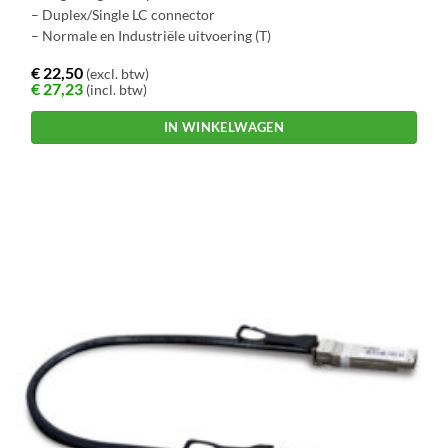
– Duplex/Single LC connector
– Normale en Industriële uitvoering (T)
€
22,50
(excl. btw)
€
27,23
(incl. btw)
IN WINKELWAGEN
Dit
product
heeft
meerdere
variaties.
Deze
optie
kan
gekozen
worden
op
de
productpagina