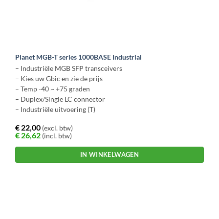
Planet MGB-T series 1000BASE Industrial
– Industriële MGB SFP transceivers
– Kies uw Gbic en zie de prijs
– Temp -40 ~ +75 graden
– Duplex/Single LC connector
– Industriële uitvoering (T)
€
22,00
(excl. btw)
€
26,62
(incl. btw)
IN WINKELWAGEN
Dit
product
heeft
meerdere
variaties.