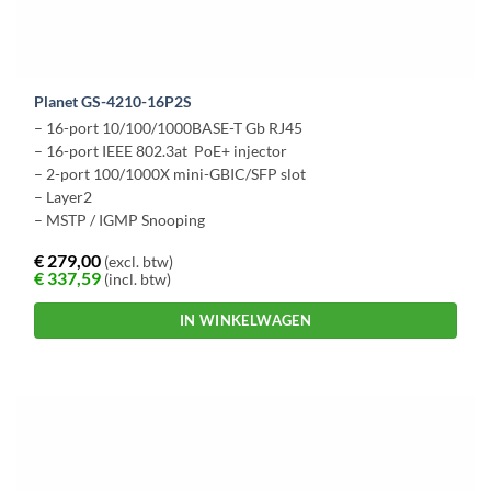
Planet GS-4210-16P2S
– 16-port 10/100/1000BASE-T Gb RJ45
– 16-port IEEE 802.3at PoE+ injector
– 2-port 100/1000X mini-GBIC/SFP slot
– Layer2
– MSTP / IGMP Snooping
€
279,00
(excl. btw)
€
337,59
(incl. btw)
IN WINKELWAGEN