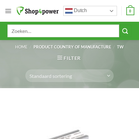
Ga
Dutch
naar
0
inhoud
Zoeken
naar:
HOME
/
PRODUCT COUNTRY OF MANUFACTURE
/
TW
FILTER