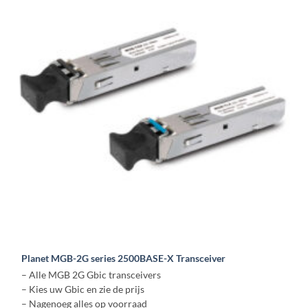
Deze
optie
kan
gekozen
worden
op
de
productpagina
Planet MGB-2G series 2500BASE-X Transceiver
– Alle MGB 2G Gbic transceivers
– Kies uw Gbic en zie de prijs
– Nagenoeg alles op voorraad