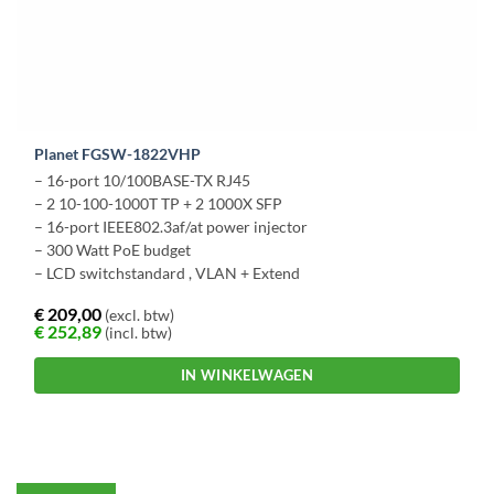
Planet FGSW-1822VHP
– 16-port 10/100BASE-TX RJ45
– 2 10-100-1000T TP + 2 1000X SFP
– 16-port IEEE802.3af/at power injector
– 300 Watt PoE budget
– LCD switchstandard , VLAN + Extend
€
209,00
(excl. btw)
€
252,89
(incl. btw)
IN WINKELWAGEN