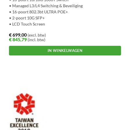
• Managed L3/L4 Switching & Beveiliging
• 16-poort 802.3bt ULTRA POE+
• 2-poort 10G SFP+
• LCD Touch Screen
€
699,00
(excl. btw)
€
845,79
(incl. btw)
IN WINKELWAGEN