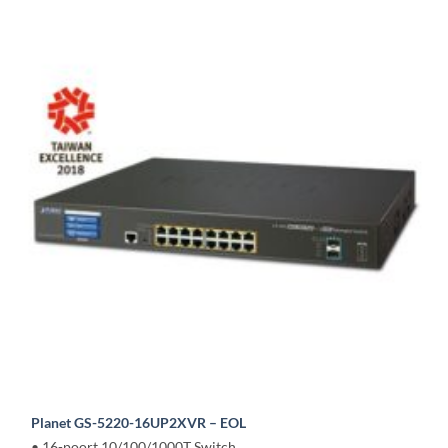
Planet GS-5220-16UP2XVR – EOL
• 16-poort 10/100/1000T Switch