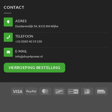
CONTACT
ADRES
Duisterendijk 5A, 8131 RA Wijhe
TELEFOON
+31 (0)85 40 19 230
E-MAIL
info@shop4power.nl
HERROEPING BESTELLING
Visa
PayPal
MasterCard
Bancontact
GiroPay
IDeal
Inv