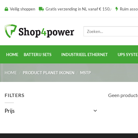
Ga
Veilig shoppen
Gratis verzending in NL vanaf € 150,-
Ruim ass
naar
inhoud
Zoeken
naar:
HOME
BATTERIJ SETS
INDUSTRIEEL ETHERNET
UPS SYST
HOME
/
PRODUCT PLANET IKONEN
/
MSTP
FILTERS
Geen producte
Prijs