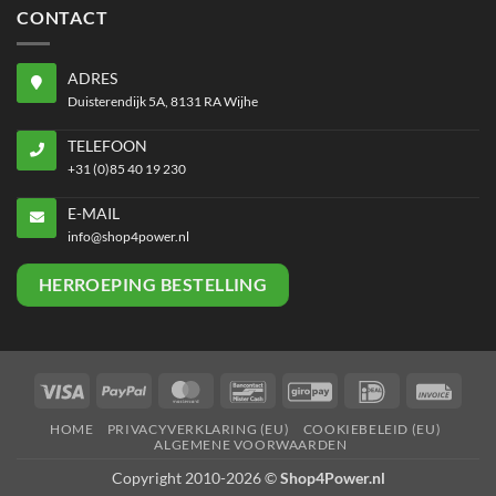
CONTACT
ADRES
Duisterendijk 5A, 8131 RA Wijhe
TELEFOON
+31 (0)85 40 19 230
E-MAIL
info@shop4power.nl
HERROEPING BESTELLING
Visa
PayPal
MasterCard
Bancontact
GiroPay
IDeal
Invoi
HOME
PRIVACYVERKLARING (EU)
COOKIEBELEID (EU)
ALGEMENE VOORWAARDEN
Copyright 2010-2026 ©
Shop4Power.nl