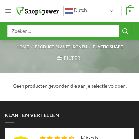
Ga
Dutch
naar
0
inhoud
Zoeken
naar:
HOME
/
PRODUCT PLANET IKONEN
/
PLASTIC SHAPE
FILTER
Geen producten gevonden die aan je selectie voldoen.
KLANTEN VERTELLEN