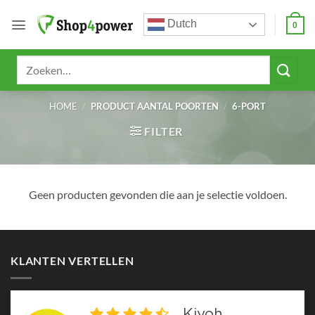
Ga
Dutch
naar
0
inhoud
Zoeken
naar:
HOME
/
PRODUCT AANTAL POORTEN
/
6-PORT
FILTER
Geen producten gevonden die aan je selectie voldoen.
KLANTEN VERTELLEN