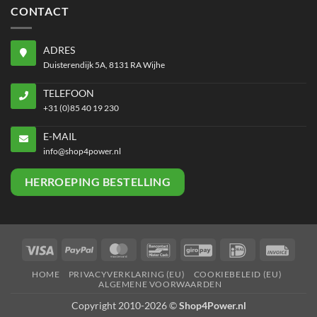
CONTACT
ADRES
Duisterendijk 5A, 8131 RA Wijhe
TELEFOON
+31 (0)85 40 19 230
E-MAIL
info@shop4power.nl
HERROEPING BESTELLING
Visa
PayPal
MasterCard
Bancontact
GiroPay
IDeal
Invoi
HOME
PRIVACYVERKLARING (EU)
COOKIEBELEID (EU)
ALGEMENE VOORWAARDEN
Copyright 2010-2026 ©
Shop4Power.nl