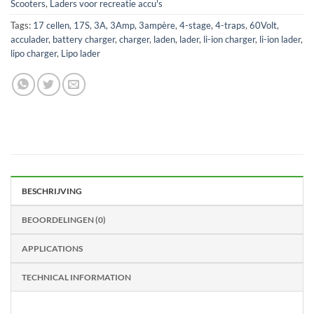
Scooters
,
Laders voor recreatie accu's
Tags:
17 cellen
,
17S
,
3A
,
3Amp
,
3ampère
,
4-stage
,
4-traps
,
60Volt
,
acculader
,
battery charger
,
charger
,
laden
,
lader
,
li-ion charger
,
li-ion lader
,
lipo charger
,
Lipo lader
BESCHRIJVING
BEOORDELINGEN (0)
APPLICATIONS
TECHNICAL INFORMATION