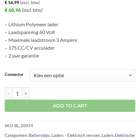
€
56,99
(excl. btw)
€
68,96
(incl. btw)
– Lithium Polymeer lader
– Laadspanning 60 Volt
– Maximale laadstroom 3 Ampère
– 17S CC/CV acculader
– 2 jaar garantie
Connector
Acculader LiPo 60V 3 Ampère 17S aantal
ADD TO CART
SKU:
BL_20054
Categorieën:
Batterylabs
,
Laders - Elektrisch vervoer
,
Laders Elektrische