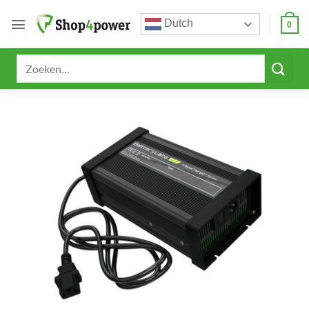
Ga
Dutch
naar
0
inhoud
Zoeken
naar: