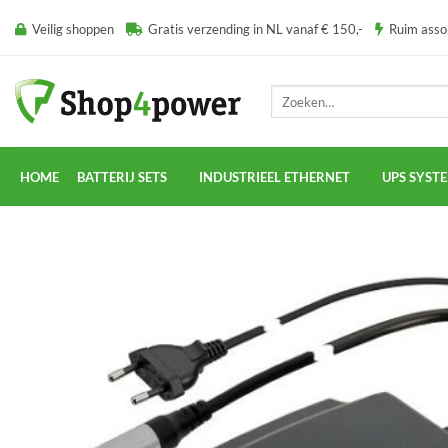
Ga
Veilig shoppen
Gratis verzending in NL vanaf € 150,-
Ruim ass
naar
inhoud
Zoeken
naar:
HOME
BATTERIJ SETS
INDUSTRIEEL ETHERNET
UPS SYST