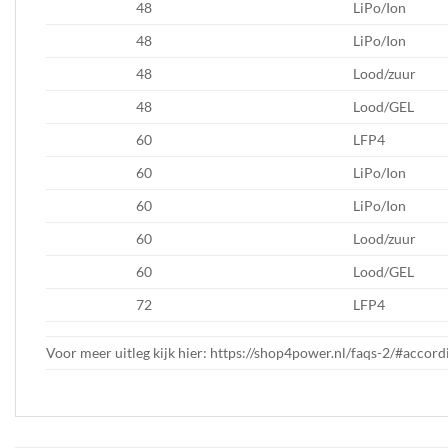
48
LiPo/Ion
48
LiPo/Ion
48
Lood/zuur
48
Lood/GEL
60
LFP4
60
LiPo/Ion
60
LiPo/Ion
60
Lood/zuur
60
Lood/GEL
72
LFP4
Voor meer uitleg kijk hier: https://shop4power.nl/faqs-2/#acc