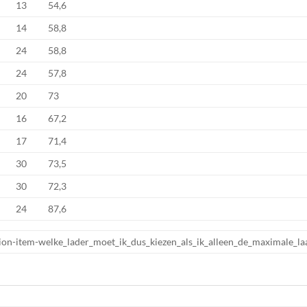
13
54,6
14
58,8
24
58,8
24
57,8
20
73
16
67,2
17
71,4
30
73,5
30
72,3
24
87,6
ordion-item-welke_lader_moet_ik_dus_kiezen_als_ik_alleen_de_maximale_l