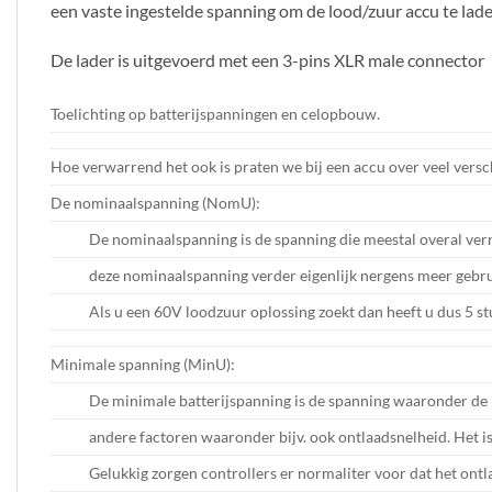
een vaste ingestelde spanning om de lood/zuur accu te lad
De lader is uitgevoerd met een 3-pins XLR male connector
Toelichting op batterijspanningen en celopbouw.
Hoe verwarrend het ook is praten we bij een accu over veel versc
De nominaalspanning (NomU):
De nominaalspanning is de spanning die meestal overal ver
deze nominaalspanning verder eigenlijk nergens meer gebrui
Als u een 60V loodzuur oplossing zoekt dan heeft u dus 5 s
Minimale spanning (MinU):
De minimale batterijspanning is de spanning waaronder de bat
andere factoren waaronder bijv. ook ontlaadsnelheid. Het is
Gelukkig zorgen controllers er normaliter voor dat het ontl