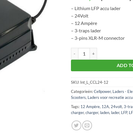
– Lithium LFP accu lader
– 24Volt
– 12 Ampère
– 3-traps lader
– 3-pins XLR-M connector
Acculader Lithium CCL 24Volt - 
ADD T
SKU:
Int_L_CCL24-12
Categorieën:
Cellpower
,
Laders - Ele
Scooters
,
Laders voor recreatie accu
Tags:
12 Ampère
,
12A
,
24volt
,
3-tra
charger
,
charger
,
laden
,
lader
,
LFP
,
L