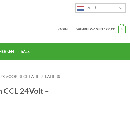
Dutch
LOGIN
WINKELWAGEN /
€
0,00
0
MERKEN
SALE
'S VOOR RECREATIE
/
LADERS
m CCL 24Volt –