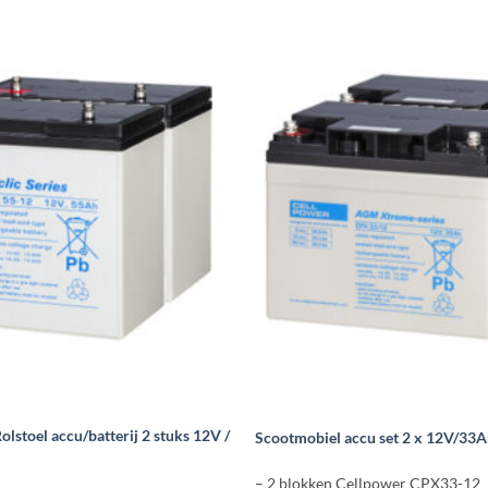
lstoel accu/batterij 2 stuks 12V /
Scootmobiel accu set 2 x 12V/33
– 2 blokken Cellpower CPX33-12