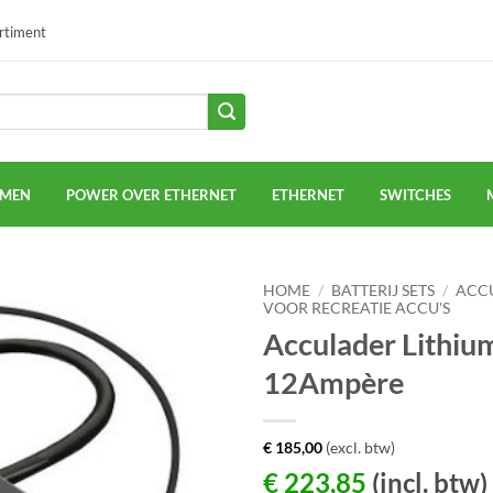
ortiment
EMEN
POWER OVER ETHERNET
ETHERNET
SWITCHES
HOME
/
BATTERIJ SETS
/
ACCU
VOOR RECREATIE ACCU'S
Acculader Lithiu
12Ampère
€
185,00
(excl. btw)
€
223,85
(incl. btw)