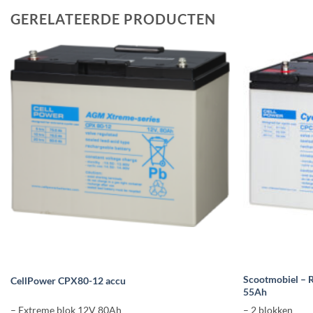
GERELATEERDE PRODUCTEN
Scootmobiel – Ro
CellPower CPX80-12 accu
55Ah
– Extreme blok 12V 80Ah
– 2 blokken