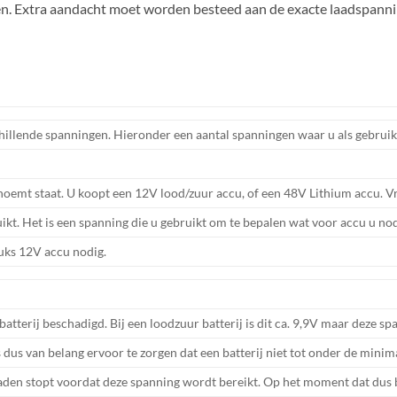
en. Extra aandacht moet worden besteed aan de exacte laadspannin
hillende spanningen. Hieronder een aantal spanningen waar u als gebruik
noemt staat. U koopt een 12V lood/zuur accu, of een 48V Lithium accu.
kt. Het is een spanning die u gebruikt om te bepalen wat voor accu u nod
tuks 12V accu nodig.
terij beschadigd. Bij een loodzuur batterij is dit ca. 9,9V maar deze spa
 dus van belang ervoor te zorgen dat een batterij niet tot onder de mini
aden stopt voordat deze spanning wordt bereikt. Op het moment dat dus bi