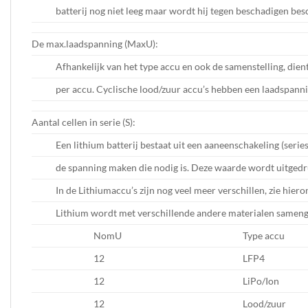
batterij nog niet leeg maar wordt hij tegen beschadigen be
De max.laadspanning (MaxU):
Afhankelijk van het type accu en ook de samenstelling, die
per accu. Cyclische lood/zuur accu’s hebben een laadspanni
Aantal cellen in serie (S):
Een lithium batterij bestaat uit een aaneenschakeling (serie
de spanning maken die nodig is. Deze waarde wordt uitgedru
In de Lithiumaccu’s zijn nog veel meer verschillen, zie hiero
Lithium wordt met verschillende andere materialen sameng
NomU
Type accu
12
LFP4
12
LiPo/Ion
12
Lood/zuur