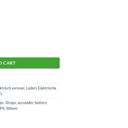
12Ampère aantal
O CART
ktrisch vervoer
,
Laders Elektrische
's
ps
,
3traps
,
acculader
,
battery
FP4
,
lithium