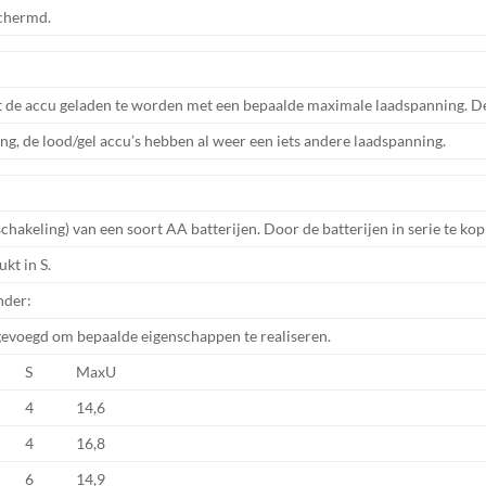
schermd.
nt de accu geladen te worden met een bepaalde maximale laadspanning. De
ng, de lood/gel accu’s hebben al weer een iets andere laadspanning.
schakeling) van een soort AA batterijen. Door de batterijen in serie te ko
kt in S.
nder:
evoegd om bepaalde eigenschappen te realiseren.
S
MaxU
4
14,6
4
16,8
6
14,9