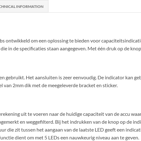
CHNICAL INFORMATION
bs ontwikkeld om een oplossing te bieden voor capaciteitsindicatie
ie in de specificaties staan aangegeven. Met één druk op de knop
 gebruikt. Het aansluiten is zeer eenvoudig. De indicator kan geb
el van 2mm dik met de meegeleverde bracket en sticker.
erekening uit te voeren naar de huidige capaciteit van de accu waa
gemerkt en weggefilterd. Bij het indrukken van de knop op de indi
sduur die zit tussen het aangaan van de laatste LED geeft een indica
functie dient om met 5 LEDs een nauwkeurig niveau aan te geven.