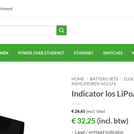
ortiment
EMEN
POWER OVER ETHERNET
ETHERNET
SWITCHES
HOME
/
BATTERIJ SETS
/
ELEK
INDICATOREN ACCU'S
Indicator los LiP
€
26,65
(excl. btw)
€
32,25
(incl. btw)
– Laad / ontlaad indicator