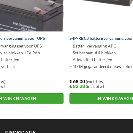
erijvervanging voor UPS
S4P-RBC8 batterijvervanging voo
rvangingsset voor UPS
– Batterijvervanging APC
t vier blokken 12V 9Ah
– Set bestaat ui 4 blokken
 batterijen
– A-kwaliteit batterijen
leverbaar
– 100% gegarandeerd nieuwe blok
€
68,00
btw)
(excl. btw)
€
82,28
tw)
(incl. btw)
IN WINKELWAGEN
IN WINKELWAGE
INFORMATIE