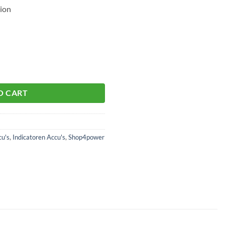
/ion
aantal
O CART
cu's
,
Indicatoren Accu's
,
Shop4power