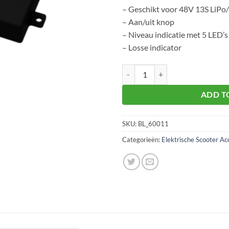
– Geschikt voor 48V 13S LiPo
– Aan/uit knop
– Niveau indicatie met 5 LED’s
– Losse indicator
Indicator los LiPo/ion 48Volt 13S 
ADD T
SKU:
BL_60011
Categorieën:
Elektrische Scooter Ac