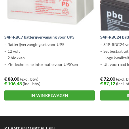
S4P-RBC7 batterijvervanging voor UPS
S4P-RBC24 batt
– Batterijvervanging set voor UPS
– S4P-RBC24 ve
– 12 volt
– Set bestaat ui
– 2 blokken
– Hoge kwaliteit
– Zie Technische informatie voor UPS’sen
– Uit voorraad 
€
88,00
€
72,00
(excl. btw)
(excl. 
€
106,48
€
87,12
(incl. btw)
(incl. b
IN WINKELWAGEN
KLANTEN VERTELLEN