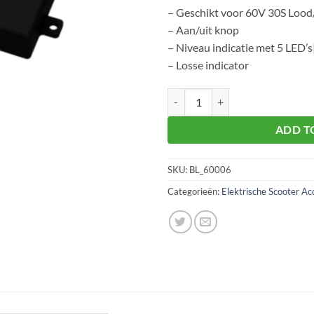
– Geschikt voor 60V 30S Lood
– Aan/uit knop
– Niveau indicatie met 5 LED’s
– Losse indicator
Indicator los Lood/zuur 60Volt 30
ADD T
SKU:
BL_60006
Categorieën:
Elektrische Scooter Ac