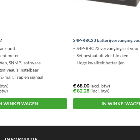
M
S4P-RBC23 batterijvervanging vo
ack unit
– S4P-RBC23 vervangingsset voor
rent meter
– Set bestaat uit vier blokken.
 Web, SNMP, software
– Hoge kwaliteit batterijen
niveau’s instelbaar
E-mail, Trap en signaal
uchtvochtigheid sensor
€
68,00
 btw)
(excl. btw)
€
82,28
 btw)
(incl. btw)
IN WINKELWAGEN
IN WINKELWAGE
INFORMATIE