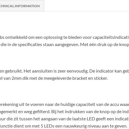
CHNICAL INFORMATION
bs ontwikkeld om een oplossing te bieden voor capaciteitsindicatie
ie in de specificaties staan aangegeven. Met één druk op de knop
 gebruikt. Het aansluiten is zeer eenvoudig. De indicator kan geb
el van 2mm dik met de meegeleverde bracket en sticker.
erekening uit te voeren naar de huidige capaciteit van de accu waa
gemerkt en weg gefilterd. Bij het indrukken van de knop op de ind
sduur die zit tussen het aangaan van de laatste LED geeft een indica
functie dient om met 5 LEDs een nauwkeurig niveau aan te geven.