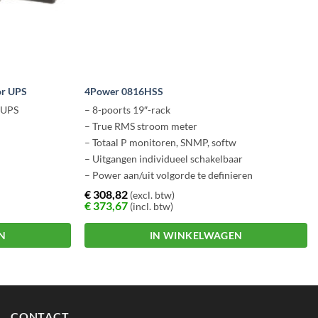
or UPS
4Power 0816HSS
 UPS
– 8-poorts 19″-rack
– True RMS stroom meter
– Totaal P monitoren, SNMP, softw
– Uitgangen individueel schakelbaar
– Power aan/uit volgorde te definieren
– E-mail, Trap en hoorbaar signaal
€
308,82
(excl. btw)
€
373,67
(incl. btw)
N
IN WINKELWAGEN
CONTACT