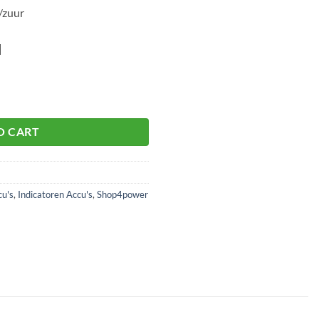
/zuur
|
S aantal
O CART
cu's
,
Indicatoren Accu's
,
Shop4power