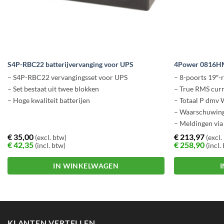
S4P-RBC22 batterijvervanging voor UPS
4Power 0816H
– S4P-RBC22 vervangingsset voor UPS
– 8-poorts 19″-r
– Set bestaat uit twee blokken
– True RMS cur
– Hoge kwaliteit batterijen
– Totaal P dmv
– Waarschuwings
– Meldingen via 
– Optie Temp./l
€
35,00
€
213,97
(excl. btw)
(excl.
€
42,35
€
258,90
(incl. btw)
(incl.
IN WINKELWAGEN
KLANTEN VERTELLEN