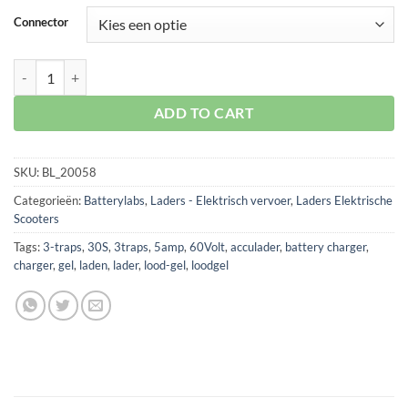
Connector
Acculader Lood-GEL 60V 5 Ampère 30S aantal
ADD TO CART
SKU:
BL_20058
Categorieën:
Batterylabs
,
Laders - Elektrisch vervoer
,
Laders Elektrische
Scooters
Tags:
3-traps
,
30S
,
3traps
,
5amp
,
60Volt
,
acculader
,
battery charger
,
charger
,
gel
,
laden
,
lader
,
lood-gel
,
loodgel