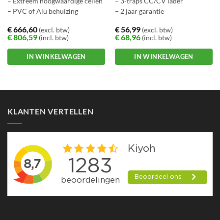
– Extreem hoogwaardige cellen
– 3-traps CC/CV lader
– PVC of Alu behuizing
– 2 jaar garantie
€
666,60
€
56,99
(excl. btw)
(excl. btw)
€
806,59
€
68,96
(incl. btw)
(incl. btw)
IN WINKELWAGEN
IN WINKELWAGEN
Dit
Dit
product
product
heeft
heeft
meerdere
meerdere
KLANTEN VERTELLEN
variaties.
variaties.
Deze
Deze
optie
optie
kan
kan
gekozen
gekozen
worden
worden
op
op
de
de
productpagina
productpagina