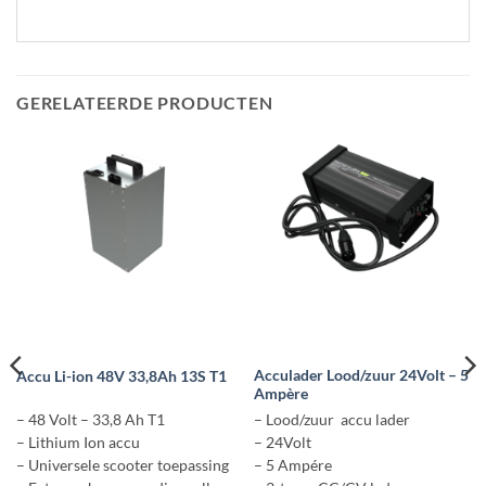
GERELATEERDE PRODUCTEN
Acculader Lood/zuur 24Volt – 5
Accu Li-ion 48V 33,8Ah 13S T1
Ampère
– 48 Volt – 33,8 Ah T1
– Lood/zuur accu lader
– Lithium Ion accu
– 24Volt
– Universele scooter toepassing
– 5 Ampére