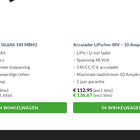
V 50,6Ah 14S MBH2
Acculader LiPo/ion 48V – 10 Amp
 Ah
– LiPo / Li-ion lader
ccu
– Spanning 48 Volt
ooter toepassing
– 14S CC/CV acculader
waardige cellen
– Maximale laadstroom 10 Ampèr
ing
– 2 jaar garantie
€
112,95
 btw)
(excl. btw)
€
136,67
l. btw)
(incl. btw)
IN WINKELWAGEN
IN WINKELWAGE
Dit
product
heeft