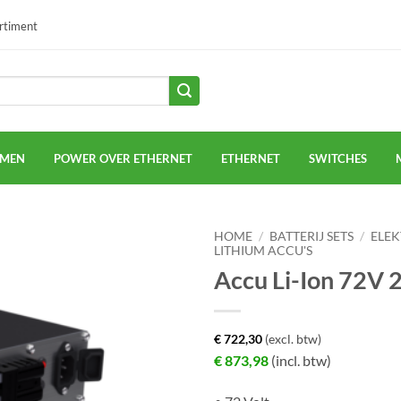
ortiment
EMEN
POWER OVER ETHERNET
ETHERNET
SWITCHES
HOME
/
BATTERIJ SETS
/
ELEK
LITHIUM ACCU'S
Accu Li-Ion 72V 
€
722,30
(excl. btw)
€
873,98
(incl. btw)