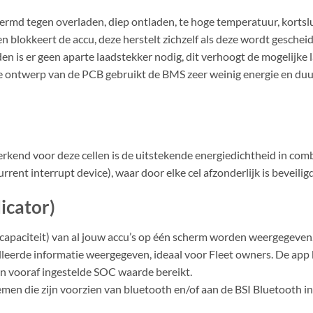
hermd tegen overladen, diep ontladen, te hoge temperatuur, kortsl
blokkeert de accu, deze herstelt zichzelf als deze wordt geschei
is er geen aparte laadstekker nodig, dit verhoogt de mogelijke 
 ontwerp van de PCB gebruikt de BMS zeer weinig energie en duurt
kend voor deze cellen is de uitstekende energiedichtheid in com
rrent interrupt device), waar door elke cel afzonderlijk is beveili
icator)
apaciteit) van al jouw accu’s op één scherm worden weergegeven. 
lleerde informatie weergegeven, ideaal voor Fleet owners. De app 
n vooraf ingestelde SOC waarde bereikt.
emen die zijn voorzien van bluetooth en/of aan de BSI Bluetooth in