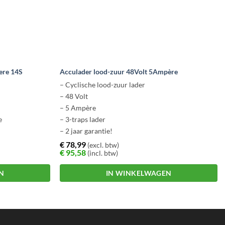
ere 14S
Acculader lood-zuur 48Volt 5Ampère
– Cyclische lood-zuur lader
– 48 Volt
– 5 Ampère
e
– 3-traps lader
– 2 jaar garantie!
€
78,99
(excl. btw)
€
95,58
(incl. btw)
N
IN WINKELWAGEN
Dit
product
heeft