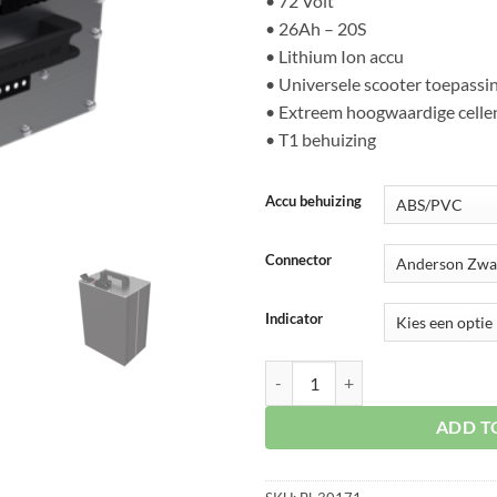
• 72 Volt
• 26Ah – 20S
• Lithium Ion accu
• Universele scooter toepassi
• Extreem hoogwaardige celle
• T1 behuizing
Accu behuizing
Connector
Indicator
Accu Li-Ion 72V 26Ah 20S T1 aan
ADD T