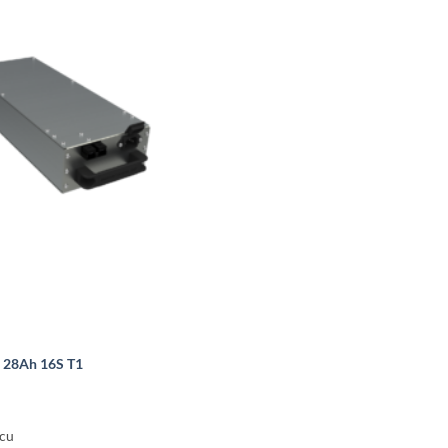
V 28Ah 16S T1
ccu