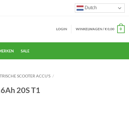
Dutch
LOGIN
WINKELWAGEN /
€
0,00
0
MERKEN
SALE
TRISCHE SCOOTER ACCU'S
/
26Ah 20S T1