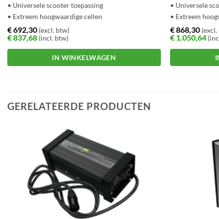
• Universele scooter toepassing
• Universele sc
• Extreem hoogwaardige cellen
• Extreem hoog
• T1 behuizing
• T1 behuizing
€
692,30
€
868,30
(excl. btw)
(excl.
€
837,68
€
1.050,64
(incl. btw)
(inc
IN WINKELWAGEN
Dit
Dit
product
product
heeft
heeft
GERELATEERDE PRODUCTEN
meerdere
meerdere
variaties.
variaties.
Deze
Deze
optie
optie
kan
kan
gekozen
gekozen
worden
worden
op
op
de
de
productpagina
productpagina