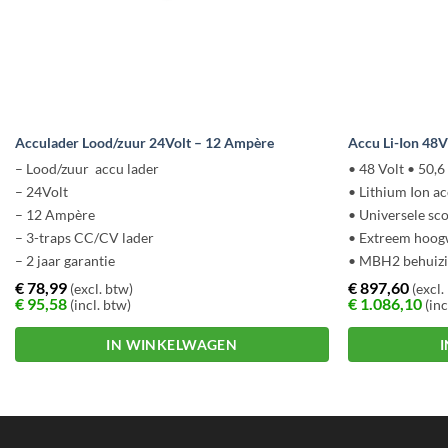
Acculader Lood/zuur 24Volt – 12 Ampère
Accu Li-Ion 48
– Lood/zuur accu lader
• 48 Volt • 50,6
– 24Volt
• Lithium Ion a
– 12 Ampère
• Universele sc
– 3-traps CC/CV lader
• Extreem hoog
– 2 jaar garantie
• MBH2 behuiz
€
78,99
€
897,60
(excl. btw)
(excl.
€
95,58
€
1.086,10
(incl. btw)
(inc
IN WINKELWAGEN
Dit
Dit
product
product
heeft
heeft