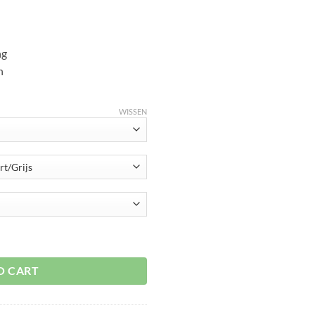
ng
n
WISSEN
tal
O CART