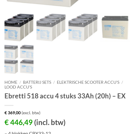
HOME
/
BATTERIJ SETS
/
ELEKTRISCHE SCOOTER ACCU'S
/
LOOD ACCU'S
Ebretti 518 accu 4 stuks 33Ah (20h) – EX
€
369,00
(excl. btw)
€
446,49
(incl. btw)
– 4 blokken CPX33-12