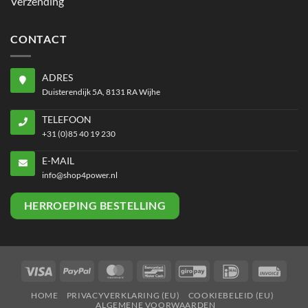
Verzending
CONTACT
ADRES
Duisterendijk 5A, 8131 RA Wijhe
TELEFOON
+31 (0)85 40 19 230
E-MAIL
info@shop4power.nl
HERROEPING BESTELLING
Visa
PayPal
MasterCard
Bancontact
GiroPay
IDeal
Invoi
HOME
PRIVACYVERKLARING (EU)
COOKIEBELEID (EU)
ALGEMENE VOORWAARDEN