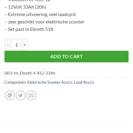
– 12Volt 33Ah (20h)
– Extreme uitvoering, veel laadcycli
– zeer geschikt voor elektrische scooter
– Set past in Ebretti 518
Ebretti 518 accu 4 stuks 33Ah (20h) - EX aantal
ADD TO CART
SKU:
Int_Ebretti-4-X12-33Ah
Categorieën:
Elektrische Scooter Accu's
,
Lood Accu's