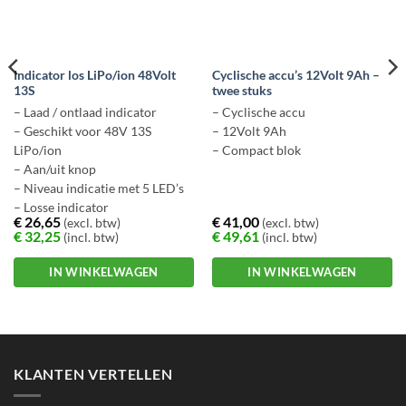
Indicator los LiPo/ion 48Volt
Cyclische accu’s 12Volt 9Ah –
13S
twee stuks
– Laad / ontlaad indicator
– Cyclische accu
– Geschikt voor 48V 13S
– 12Volt 9Ah
LiPo/ion
– Compact blok
– Aan/uit knop
– Niveau indicatie met 5 LED’s
– Losse indicator
€
26,65
€
41,00
(excl. btw)
(excl. btw)
€
32,25
€
49,61
(incl. btw)
(incl. btw)
IN WINKELWAGEN
IN WINKELWAGEN
KLANTEN VERTELLEN