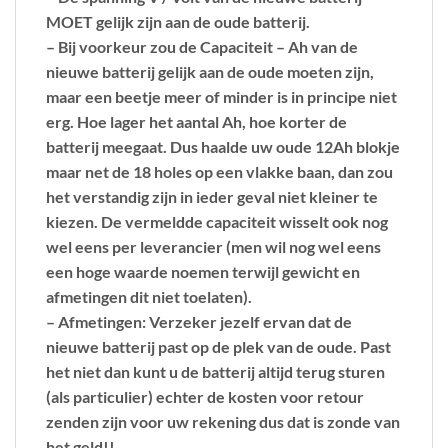
MOET gelijk zijn aan de oude batterij.
– Bij voorkeur zou de Capaciteit – Ah van de
nieuwe batterij gelijk aan de oude moeten zijn,
maar een beetje meer of minder is in principe niet
erg. Hoe lager het aantal Ah, hoe korter de
batterij meegaat. Dus haalde uw oude 12Ah blokje
maar net de 18 holes op een vlakke baan, dan zou
het verstandig zijn in ieder geval niet kleiner te
kiezen. De vermeldde capaciteit wisselt ook nog
wel eens per leverancier (men wil nog wel eens
een hoge waarde noemen terwijl gewicht en
afmetingen dit niet toelaten).
– Afmetingen: Verzeker jezelf ervan dat de
nieuwe batterij past op de plek van de oude. Past
het niet dan kunt u de batterij altijd terug sturen
(als particulier) echter de kosten voor retour
zenden zijn voor uw rekening dus dat is zonde van
het geld!!