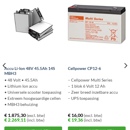
Accu Li-Ion 48V 45.5Ah 14S
Cellpower CP12-6
MBH3
• 48 Volt • 45.5Ah
– Cellpower Multi Series
• Lithium Ion accu
– 1 blok 6 Volt 12 Ah
• Universele scooter toepassing
– Zeer breed inzetbare accu
• Extreem hoogwaardige cellen
– UPS toepassing
• MBH3 behuizing
€
1.875,30
€
16,00
(excl. btw)
(excl. btw)
€
2.269,11
€
19,36
(incl. btw)
(incl. btw)