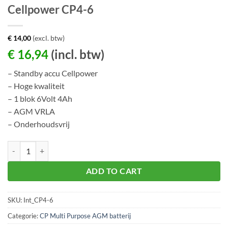
Cellpower CP4-6
€
14,00
(excl. btw)
€
16,94
(incl. btw)
– Standby accu Cellpower
– Hoge kwaliteit
– 1 blok 6Volt 4Ah
– AGM VRLA
– Onderhoudsvrij
Cellpower CP4-6 aantal
ADD TO CART
SKU:
Int_CP4-6
Categorie:
CP Multi Purpose AGM batterij