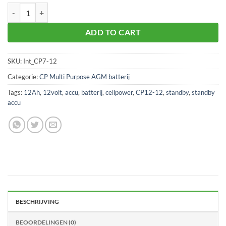
Cellpower CP7-12 12Volt 7Ah aantal
ADD TO CART
SKU:
Int_CP7-12
Categorie:
CP Multi Purpose AGM batterij
Tags:
12Ah
,
12volt
,
accu
,
batterij
,
cellpower
,
CP12-12
,
standby
,
standby
accu
BESCHRIJVING
BEOORDELINGEN (0)