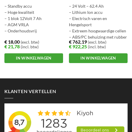
– Standby accu
– 24 Volt – 62.4 Ah
– Hoge kwaliteit
– Lithium Ion accu
– 1 blok 12Volt 7 Ah
– Electrisch varen en
– AGM VRLA
Hengelsport
– Onderhoudsvrij
– Extreem hoogwaardige cellen
– ABS/PC behuizing met rubber
€
18,00
€
762,19
(excl. btw)
(excl. btw)
€
21,78
€
922,25
(incl. btw)
(incl. btw)
IN WINKELWAGEN
IN WINKELWAGEN
KLANTEN VERTELLEN