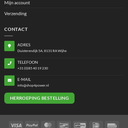
Mijn account
Verzending
CONTACT
ADRES
Duisterendijk 5A, 8131 RA Wijhe
TELEFOON
+31 (0)85 40 19 230
E-MAIL
info@shop4power.nl
HERROEPING BESTELLING
Visa
PayPal
MasterCard
Bancontact
GiroPay
IDeal
Invoi