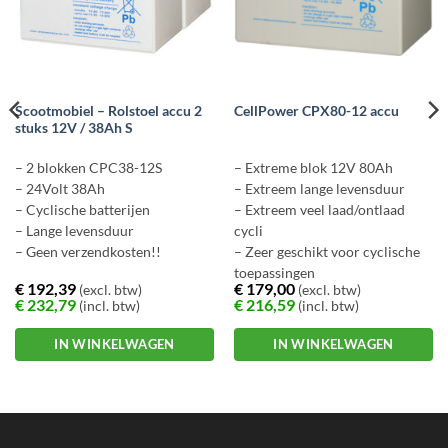
Scootmobiel – Rolstoel accu 2
CellPower CPX80-12 accu
stuks 12V / 38Ah S
– 2 blokken CPC38-12S
– Extreme blok 12V 80Ah
– 24Volt 38Ah
– Extreem lange levensduur
– Cyclische batterijen
– Extreem veel laad/ontlaad
– Lange levensduur
cycli
– Geen verzendkosten!!
– Zeer geschikt voor cyclische
toepassingen
€
192,39
€
179,00
(excl. btw)
(excl. btw)
– Ook geschikt voor movers,
€
232,79
€
216,59
(incl. btw)
(incl. btw)
scootmobiel etc.
IN WINKELWAGEN
IN WINKELWAGEN
Dit
product
heeft
meerdere