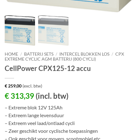
HOME
/
BATTERIJ SETS
/
INTERCEL BLOKKEN LOS
/
CPX
EXTREME CYCLIC AGM BATTERIJ (800 CYCLI)
CellPower CPX125-12 accu
€
259,00
(excl. btw)
€
313,39
(incl. btw)
– Extreme blok 12V 125Ah
– Extreem lange levensduur
– Extreem veel laad/ontlaad cycli
– Zeer geschikt voor cyclische toepassingen
– Ook geschikt voor movers, scootmobiel etc.