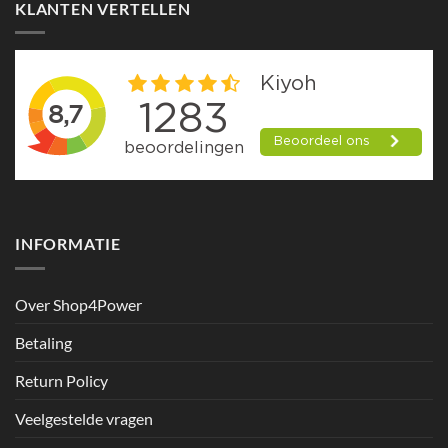
KLANTEN VERTELLEN
variaties.
Deze
optie
kan
gekozen
worden
op
de
productpagina
INFORMATIE
Over Shop4Power
Betaling
Return Policy
Veelgestelde vragen