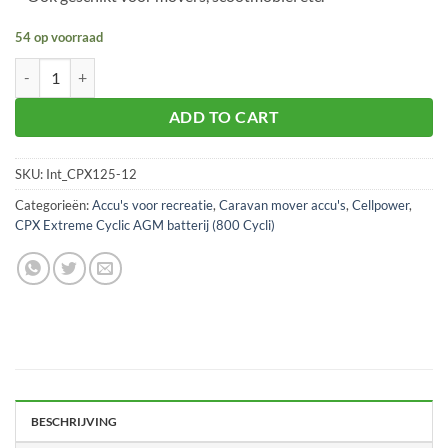
54 op voorraad
CellPower CPX125-12 accu aantal
ADD TO CART
SKU:
Int_CPX125-12
Categorieën:
Accu's voor recreatie
,
Caravan mover accu's
,
Cellpower
,
CPX Extreme Cyclic AGM batterij (800 Cycli)
BESCHRIJVING