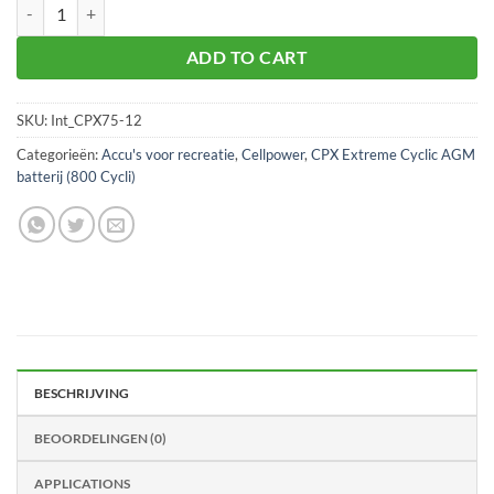
Cellpower CPX75-12 accu EX aantal
ADD TO CART
SKU:
Int_CPX75-12
Categorieën:
Accu's voor recreatie
,
Cellpower
,
CPX Extreme Cyclic AGM
batterij (800 Cycli)
BESCHRIJVING
BEOORDELINGEN (0)
APPLICATIONS