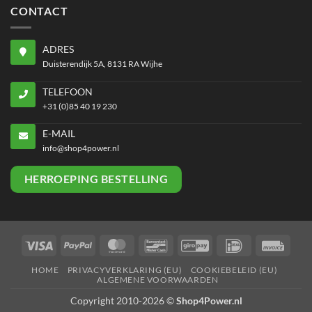
CONTACT
ADRES
Duisterendijk 5A, 8131 RA Wijhe
TELEFOON
+31 (0)85 40 19 230
E-MAIL
info@shop4power.nl
HERROEPING BESTELLING
Visa
PayPal
MasterCard
Bancontact
GiroPay
IDeal
Invoi
HOME
PRIVACYVERKLARING (EU)
COOKIEBELEID (EU)
ALGEMENE VOORWAARDEN
Copyright 2010-2026 ©
Shop4Power.nl