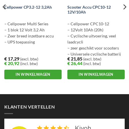
Scooter Accu CPC10-12
Cellpower CP3.2-12 3,2Ah
12V/10Ah
– Cellpower Multi Series
– Cellpower CPC10-12
– 1 blok 12 Volt 3,2 Ah
– 12Volt 10Ah (20h)
– Zeer breed inzetbare accu
– Cyclische uitvoering, veel
– UPS toepassing
laadcycli
– zeer geschikt voor scooters
– Universele cyclische batterij
€
17,29
€
21,85
(excl. btw)
(excl. btw)
€
20,92
€
26,44
(incl. btw)
(incl. btw)
IN WINKELWAGEN
IN WINKELWAGEN
KLANTEN VERTELLEN