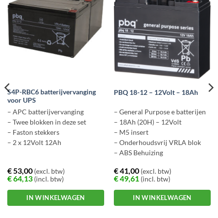
S4P-RBC6 batterijvervanging
PBQ 18-12 – 12Volt – 18Ah
voor UPS
– APC batterijvervanging
– General Purpose e batterijen
– Twee blokken in deze set
– 18Ah (20H) – 12Volt
– Faston stekkers
– M5 insert
– 2 x 12Volt 12Ah
– Onderhoudsvrij VRLA blok
– ABS Behuizing
€
53,00
€
41,00
(excl. btw)
(excl. btw)
€
64,13
€
49,61
(incl. btw)
(incl. btw)
IN WINKELWAGEN
IN WINKELWAGEN