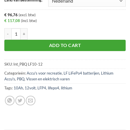
€
96,76
(excl. btw)
€
117,08
(incl. btw)
PBQ LF10-12 LiFePo4 10Ah 12V batterij aantal
ADD TO CART
SKU:
Int_PBQ LF10-12
Categorieën:
Accu's voor recreatie
,
LF LiFePo4 batterijen
,
Lithium
Accu's
,
PBQ
,
Vissen en elektrisch varen
Tags:
10Ah
,
12volt
,
LFP4
,
lifepo4
,
lithium