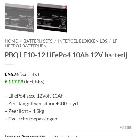
HOME
/
BATTERIJ SETS
/
INTERCEL BLOKKEN LOS
/
LF
LIFEPO4 BATTERIJEN
PBQ LF10-12 LiFePo4 10Ah 12V batterij
€
96,76
(excl. btw)
€
117,08
(incl. btw)
– LiFePo4 accu 12Volt 10Ah
– Zeer lange levensduur 4000+ cycli
– Zeer licht – 1,3kg
– Cyclische toepassingen
WISSEN
Land van Bestemming: