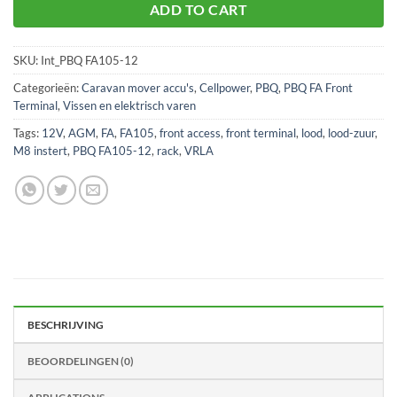
ADD TO CART
SKU:
Int_PBQ FA105-12
Categorieën:
Caravan mover accu's
,
Cellpower
,
PBQ
,
PBQ FA Front
Terminal
,
Vissen en elektrisch varen
Tags:
12V
,
AGM
,
FA
,
FA105
,
front access
,
front terminal
,
lood
,
lood-zuur
,
M8 instert
,
PBQ FA105-12
,
rack
,
VRLA
BESCHRIJVING
BEOORDELINGEN (0)