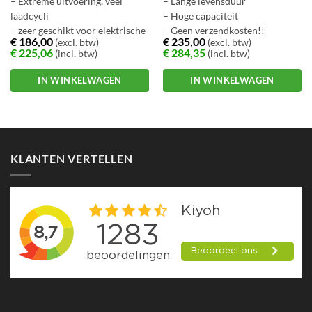
– Extreme uitvoering, veel
– Lange levensduur
laadcycli
– Hoge capaciteit
– zeer geschikt voor elektrische
– Geen verzendkosten!!
€
186,00
€
235,00
(excl. btw)
(excl. btw)
scootmobiel
€
225,06
€
284,35
(incl. btw)
(incl. btw)
IN WINKELWAGEN
IN WINKELWAGEN
KLANTEN VERTELLEN