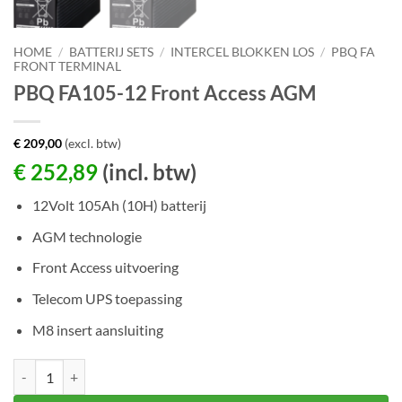
HOME
/
BATTERIJ SETS
/
INTERCEL BLOKKEN LOS
/
PBQ FA
FRONT TERMINAL
PBQ FA105-12 Front Access AGM
€
209,00
(excl. btw)
€
252,89
(incl. btw)
12Volt 105Ah (10H) batterij
AGM technologie
Front Access uitvoering
Telecom UPS toepassing
M8 insert aansluiting
PBQ FA105-12 Front Access AGM aantal