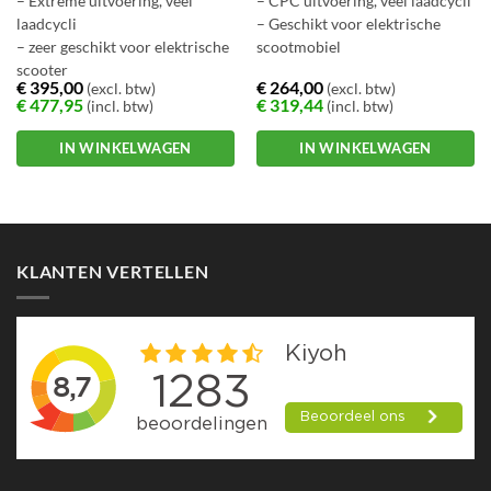
– Extreme uitvoering, veel
– CPC uitvoering, veel laadcycli
laadcycli
– Geschikt voor elektrische
– zeer geschikt voor elektrische
scootmobiel
scooter
€
395,00
€
264,00
(excl. btw)
(excl. btw)
€
477,95
€
319,44
(incl. btw)
(incl. btw)
IN WINKELWAGEN
IN WINKELWAGEN
KLANTEN VERTELLEN