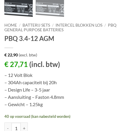
HOME
/
BATTERIJ SETS
/
INTERCEL BLOKKEN LOS
/
PBQ
GENERAL PURPOSE BATTERIES
PBQ 3.4-12 AGM
€
22,90
(excl. btw)
€
27,71
(incl. btw)
– 12 Volt Blok
– 304Ah capaciteit bij 20h
– Design Life – 3-5 jaar
– Aansluiting – Faston 4.8mm
– Gewicht – 1.25kg
40 op voorraad (kan nabesteld worden)
PBQ 3.4-12 AGM aantal