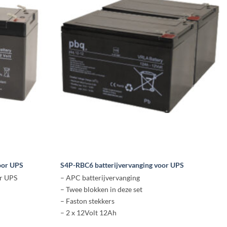
oor UPS
S4P-RBC6 batterijvervanging voor UPS
r UPS
– APC batterijvervanging
– Twee blokken in deze set
– Faston stekkers
– 2 x 12Volt 12Ah