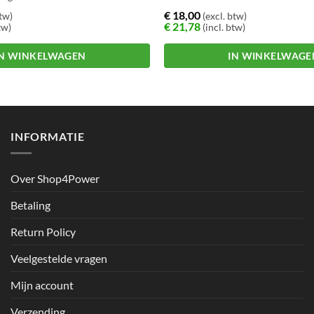
€
18,00
btw)
(excl. btw)
€
21,78
tw)
(incl. btw)
IN WINKELWAGEN
IN WINKELWAGE
INFORMATIE
Over Shop4Power
Betaling
Return Policy
Veelgestelde vragen
Mijn account
Verzending