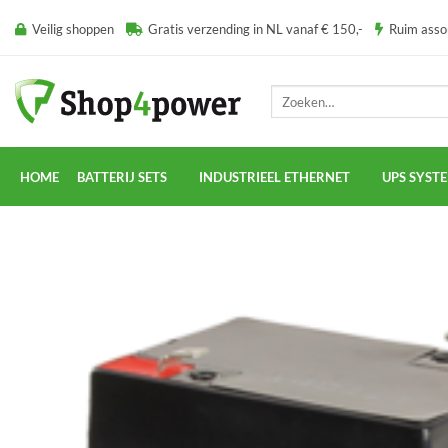
Ga
Veilig shoppen
Gratis verzending in NL vanaf € 150,-
Ruim ass
naar
inhoud
Zoeken
naar:
HOME
BATTERIJ SETS
INDUSTRIEEL ETHERNET
UPS SYST