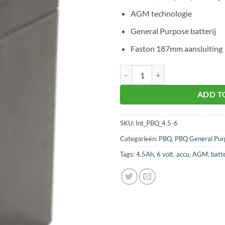
AGM technologie
General Purpose batterij
Faston 187mm aansluiting
PBQ 4.5-6 AGM aantal
ADD T
SKU:
Int_PBQ_4.5-6
Categorieën:
PBQ
,
PBQ General Purp
Tags:
4.5Ah
,
6 volt
,
accu
,
AGM
,
batte