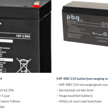
GM
S4P-RBC110 batterijvervanging v
– S4P-RBC110 vervangingsset voo
it bij 20h
– Set bestaat uit één blok
3-5 jaar
– Hoge kwaliteit batterij
 Faston 4,8mm
– Altijd uit voorraad leverbaar.
5kg