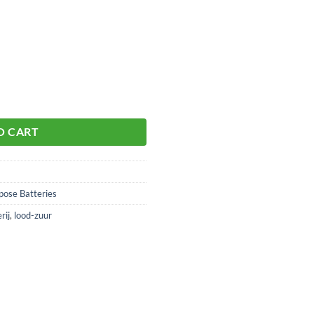
O CART
ose Batteries
rij
,
lood-zuur