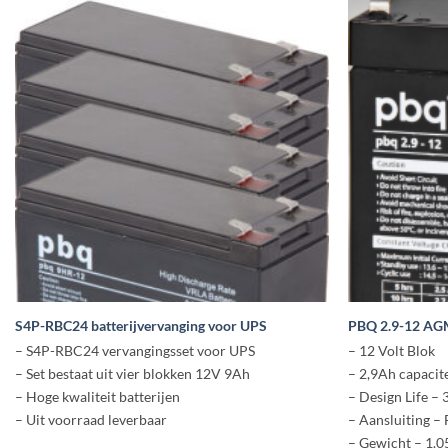
S4P-RBC24 batterijvervanging voor UPS
PBQ 2.9-12 A
– S4P-RBC24 vervangingsset voor UPS
– 12 Volt Blok
– Set bestaat uit vier blokken 12V 9Ah
– 2,9Ah capacite
– Hoge kwaliteit batterijen
– Design Life – 
– Uit voorraad leverbaar
– Aansluiting –
– Gewicht – 1.0