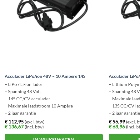
Acculader LiPo/ion 48V – 10 Ampere 14S
Acculader LiPo
– LiPo / Li-ion lader
– Lithium Polym
– Spanning 48 Volt
– Spanning 48 V
– 14S CC/CV acculader
– Maximale laa
– Maximale laadstroom 10 Ampère
– 13S CC/CV la
– 2 jaar garantie
– 2 jaar garanti
€
112,95
€
56,99
(excl. btw)
(excl. 
€
136,67
€
68,96
(incl. btw)
(incl. b
IN WINKELWAGEN