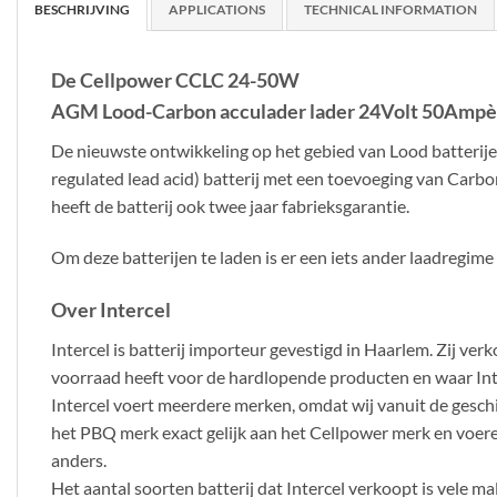
BESCHRIJVING
APPLICATIONS
TECHNICAL INFORMATION
De Cellpower CCLC 24-50W
AGM Lood-Carbon acculader lader 24Volt 50Ampère i
De nieuwste ontwikkeling op het gebied van Lood batterijen
regulated lead acid) batterij met een toevoeging van Carbo
heeft de batterij ook twee jaar fabrieksgarantie.
Om deze batterijen te laden is er een iets ander laadregi
Over Intercel
Intercel is batterij importeur gevestigd in Haarlem. Zij 
voorraad heeft voor de hardlopende producten en waar Inter
Intercel voert meerdere merken, omdat wij vanuit de gesch
het PBQ merk exact gelijk aan het Cellpower merk en voeren 
anders.
Het aantal soorten batterij dat Intercel verkoopt is vele m