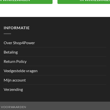
Dit
product
heeft
meerdere
INFORMATIE
variaties.
Deze
Over Shop4Power
optie
kan
Betaling
gekozen
worden
Return Policy
op
Veelgestelde vragen
de
productpagina
Mijn account
Verzending
E VOORWAARDEN