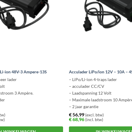
/Li-ion 48V-3 Ampere-13S
Acculader LiPo/ion 12V – 10A – 4
eer lader
– LiPo/Li-ion 4-traps lader
olt
– acculader CC/CV
dstroom 3 Ampère.
– Laadspanning 12 Volt
der
– Maximale laadstroom 10 Ampèr
e
– 2 jaar garantie
€
56,99
btw)
(excl. btw)
€
68,96
tw)
(incl. btw)
IN WINKELWAGEN
IN WINKELWAGE