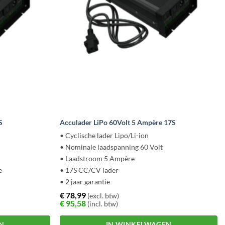
S
Acculader LiPo 60Volt 5 Ampère 17S
• Cyclische lader Lipo/Li-ion
• Nominale laadspanning 60 Volt
• Laadstroom 5 Ampère
e
• 17S CC/CV lader
• 2 jaar garantie
€
78,99
(excl. btw)
€
95,58
(incl. btw)
N
IN WINKELWAGEN