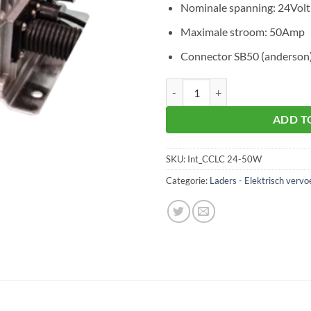
Nominale spanning: 24Volt
Maximale stroom: 50Amp
Connector SB50 (anderson
Cellpower CCLC24-50W 24V 50A 
ADD T
SKU:
Int_CCLC 24-50W
Categorie:
Laders - Elektrisch vervo