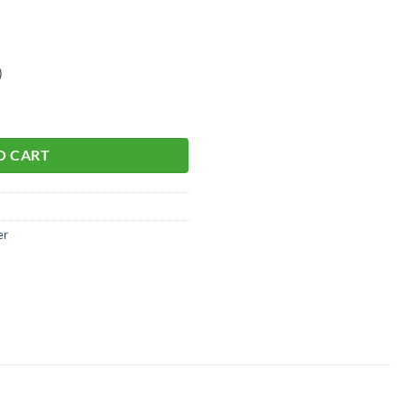
)
aantal
O CART
er