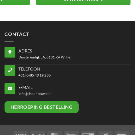
Dit
product
heeft
meerdere
CONTACT
variaties.
Deze
ADRES
optie
Duisterendijk 5A, 8131 RA Wijhe
kan
gekozen
TELEFOON
worden
+31 (0)85 40 19 230
op
E-MAIL
de
info@shop4power.nl
productpagina
HERROEPING BESTELLING