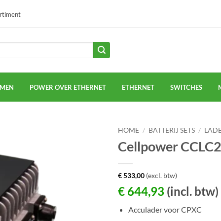
ortiment
EMEN
POWER OVER ETHERNET
ETHERNET
SWITCHES
HOME
/
BATTERIJ SETS
/
LADE
Cellpower CCLC
€
533,00
(excl. btw)
€
644,93
(incl. btw)
Acculader voor CPXC