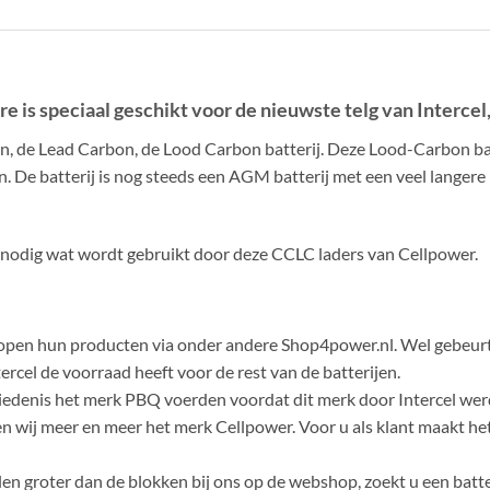
s speciaal geschikt voor de nieuwste telg van Intercel,
, de Lead Carbon, de Lood Carbon batterij. Deze Lood-Carbon batte
n. De batterij is nog steeds een AGM batterij met een veel langer
me nodig wat wordt gebruikt door deze CCLC laders van Cellpower.
verkopen hun producten via onder andere Shop4power.nl. Wel gebeu
cel de voorraad heeft voor de rest van de batterijen.
iedenis het merk PBQ voerden voordat dit merk door Intercel werd 
wij meer en meer het merk Cellpower. Voor u als klant maakt het nie
alen groter dan de blokken bij ons op de webshop, zoekt u een batt