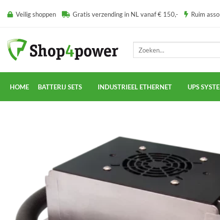
Ga
Veilig shoppen
Gratis verzending in NL vanaf € 150,-
Ruim ass
naar
inhoud
Zoeken
naar:
HOME
BATTERIJ SETS
INDUSTRIEEL ETHERNET
UPS SYST