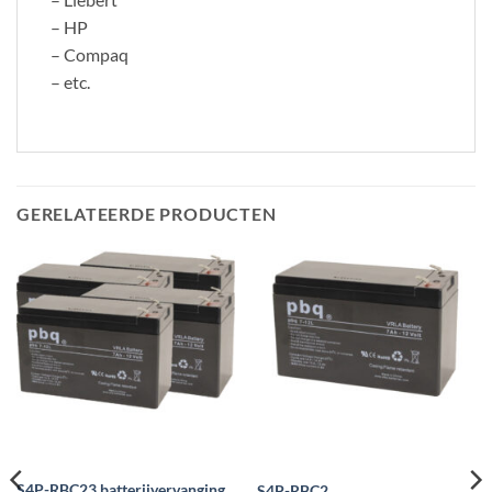
– HP
– Compaq
– etc.
GERELATEERDE PRODUCTEN
S4P-RBC23 batterijvervanging
S4P-RBC2