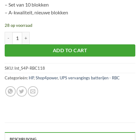
– Set van 10 blokken
– A-kwaliteit, nieuwe blokken
28 op voorraad
S4P-RBC118 batterijvervanging voor UPS aantal
ADD TO CART
SKU:
Int_S4P-RBC118
Categorieën:
HP
,
Shop4power
,
UPS vervangings batterijen - RBC
BESCHRIJVING