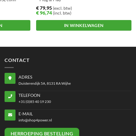
n conn
€
79,95
(excl. btw)
€
96,74
(incl. btw)
N
IN WINKELWAGEN
CONTACT
ADRES
Duisterendijk 5A, 8131 RA Wijhe
TELEFOON
+31 (0)85 40 19 230
E-MAIL
info@shop4power.nl
HERROEPING BESTELLING