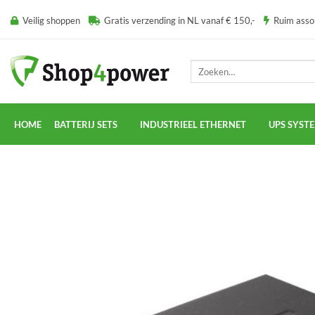
Ga
Veilig shoppen
Gratis verzending in NL vanaf € 150,-
Ruim ass
naar
inhoud
Zoeken
naar:
HOME
BATTERIJ SETS
INDUSTRIEEL ETHERNET
UPS SYST