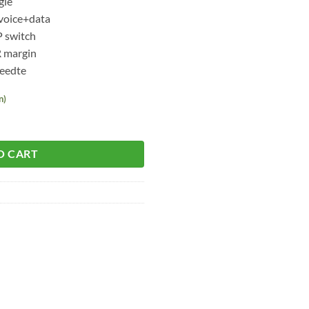
gie
 voice+data
P switch
R margin
eedte
n)
O CART