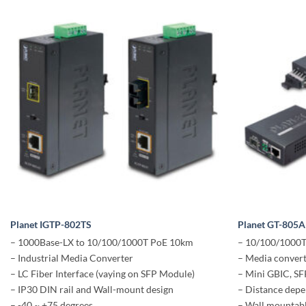
Planet IGTP-802TS
Planet GT-805A
– 1000Base-LX to 10/100/1000T PoE 10km
– 10/100/1000T
– Industrial Media Converter
– Media conver
– LC Fiber Interface (vaying on SFP Module)
– Mini GBIC, SF
– IP30 DIN rail and Wall-mount design
– Distance dep
– -40 ~ +75 degrees
– Wall mountabl