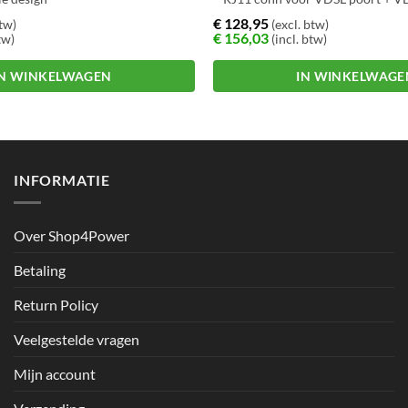
– Telefoon connector voor telefoo
€
128,95
btw)
(excl. btw)
€
156,03
tw)
(incl. btw)
IN WINKELWAGEN
IN WINKELWAGE
INFORMATIE
Over Shop4Power
Betaling
Return Policy
Veelgestelde vragen
Mijn account