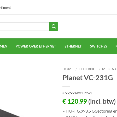
ortiment
EMEN
POWER OVER ETHERNET
ETHERNET
SWITCHES
HOME
/
ETHERNET
/
MEDIA 
Planet VC-231G
€
99,99
(excl. btw)
€
120,99
(incl. btw)
– ITU-T G.993.5 G.vectoring e