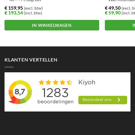
€
159,95
€
49,50
(excl. btw)
(excl. 
€
193,54
€
59,90
(incl. btw)
(incl. b
IN WINKELWAGEN
KLANTEN VERTELLEN