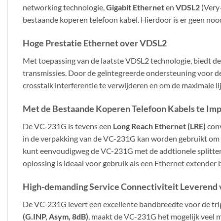
networking technologie,
Gigabit Ethernet
en
VDSL2
(Very-
bestaande koperen telefoon kabel. Hierdoor is er geen noo
Hoge Prestatie Ethernet over VDSL2
Met toepassing van de laatste VDSL2 technologie, biedt 
transmissies. Door de geïntegreerde ondersteuning voor d
crosstalk interferentie te verwijderen en om de maximale l
Met de Bestaande Koperen Telefoon Kabels te Im
De VC-231G is tevens een
Long Reach Ethernet (LRE)
conv
in de verpakking van de VC-231G kan worden gebruikt om d
kunt eenvoudigweg de VC-231G met de addtionele splitter
oplossing is ideaal voor gebruik als een Ethernet extender
High-demanding Service Connectiviteit Leverend v
De VC-231G levert een excellente bandbreedte voor de tr
(G.INP, Asym, 8dB)
, maakt de VC-231G het mogelijk veel mu