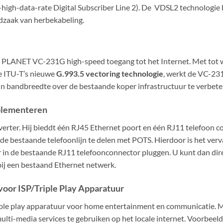
high-data-rate Digital Subscriber Line 2). De VDSL2 technologie b
dzaak van herbekabeling.
de PLANET VC-231G high-speed toegang tot het Internet. Met to
e ITU-T’s nieuwe
G.993.5 vectoring technologie
, werkt de VC-2
ijn bandbreedte over de bestaande koper infrastructuur te verbete
plementeren
erter. Hij bieddt één RJ45 Ethernet poort en één RJ11 telefoon c
e bestaande telefoonlijn te delen met POTS. Hierdoor is het ver
 in de bestaande RJ11 telefoonconnector pluggen. U kunt dan di
 bij een bestaand Ethernet netwerk.
oor ISP/Triple Play Apparatuur
iple play apparatuur voor home entertainment en communicatie. 
lti-media services te gebruiken op het locale internet. Voorbeeld