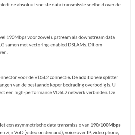
iedt de absoluut snelste data transmissie snelheid over de
t wel 190Mbps voor zowel upstream als downstream data
31G samen met vectoring-enabled DSLAMs. Dit om
ren.
onnector voor de VDSL2 connectie. De additionele splitter
vangen van de bestaande koper bedrading overbodig is. U
rect een high-performance VDSL2 netwerk verbinden. De
Met een asymmetrische data transmissie van
190/100Mbps
en zijn VoD (video on demand), voice over IP, video phone,