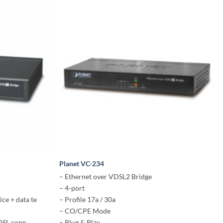
Planet VC-234
– Ethernet over VDSL2 Bridge
– 4-port
ce + data te
– Profile 17a / 30a
– CO/CPE Mode
DSL conn
– Plug & Play