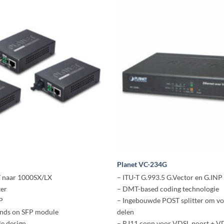
Planet VC-234G
 naar 1000SX/LX
– ITU-T G.993.5 G.Vector en G.INP
ter
– DMT-based coding technologie
P
– Ingebouwde POST splitter om voi
ends on SFP module
delen
e design
– RJ11 conn voor VDSL poort + V