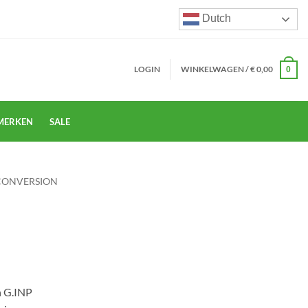
Dutch
LOGIN
WINKELWAGEN /
€
0,00
0
MERKEN
SALE
CONVERSION
n G.INP