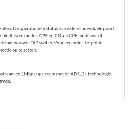
llen. De operationele status van iedere individuele poort
G biedt twee modes,
CPE
en
CO
, de CPE mode wordt
een ingebouwde DIP switch. Voor een point-to-point
ctie op te zetten.
ownstream en 1Mbps upstream met de ADSL2+ technologie.
grade.