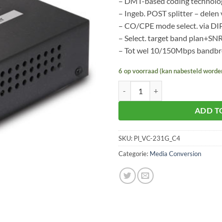
– DMT-based coding technolo
– Ingeb. POST splitter – delen
– CO/CPE mode select. via DI
– Select. target band plan+SN
– Tot wel 10/150Mbps bandbr
6 op voorraad (kan nabesteld worde
Planet VC-231G aantal
ADD T
SKU:
Pl_VC-231G_C4
Categorie:
Media Conversion