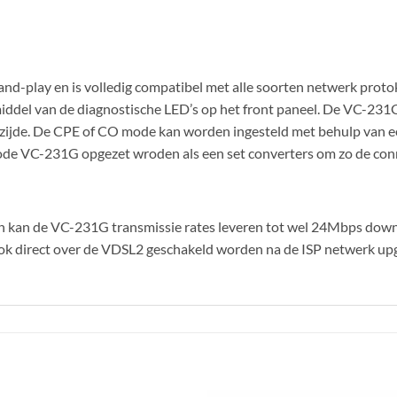
d-play en is volledig compatibel met alle soorten netwerk protoko
iddel van de diagnostische LED’s op het front paneel. De VC-231
le zijde. De CPE of CO mode kan worden ingesteld met behulp van 
 VC-231G opgezet wroden als een set converters om zo de conne
ren kan de VC-231G transmissie rates leveren tot wel 24Mbps d
k direct over de VDSL2 geschakeld worden na de ISP netwerk up