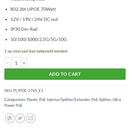
802.3bt UPOE 70Watt
12V / 19V / 24V DC out
IP30 Din-Rail
10/100/1000/2,5G/5G/10G
1 op voorraad (kan nabesteld worden)
Planet IPOE-176S aantal
ADD TO CART
SKU:
Pl_IPOE-176S_E3
Categorieën:
Planet
,
PoE Injector/Splitter/Extender
,
PoE Splitter
,
Ultra
Power PoE