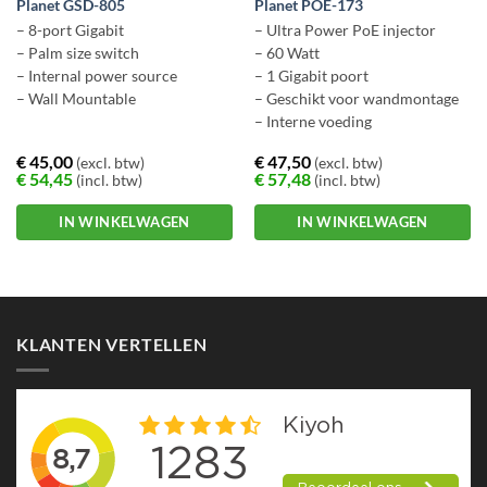
Planet GSD-805
Planet POE-173
– 8-port Gigabit
– Ultra Power PoE injector
– Palm size switch
– 60 Watt
– Internal power source
– 1 Gigabit poort
– Wall Mountable
– Geschikt voor wandmontage
– Interne voeding
€
45,00
€
47,50
(excl. btw)
(excl. btw)
€
54,45
€
57,48
(incl. btw)
(incl. btw)
IN WINKELWAGEN
IN WINKELWAGEN
KLANTEN VERTELLEN