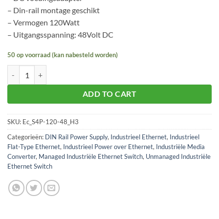
– Din-rail montage geschikt
– Vermogen 120Watt
– Uitgangsspanning: 48Volt DC
50 op voorraad (kan nabesteld worden)
Planet DC power supply 48V 120W aantal
ADD TO CART
SKU:
Ec_S4P-120-48_H3
Categorieën:
DIN Rail Power Supply
,
Industrieel Ethernet
,
Industrieel
Flat-Type Ethernet
,
Industrieel Power over Ethernet
,
Industriële Media
Converter
,
Managed Industriële Ethernet Switch
,
Unmanaged Industriële
Ethernet Switch