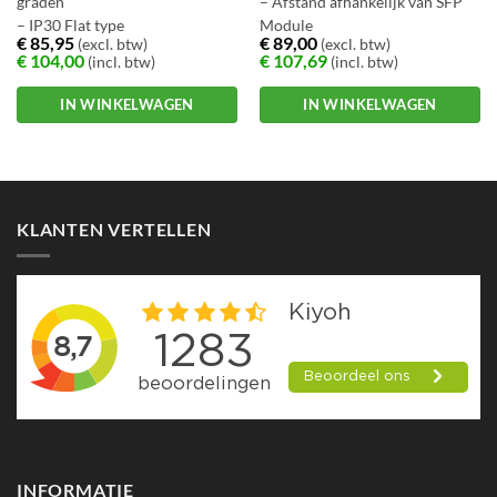
graden
– Afstand afhankelijk van SFP
– IP30 Flat type
Module
€
85,95
€
89,00
(excl. btw)
(excl. btw)
– Ruim temp. bereik -30 ~ +75
€
104,00
€
107,69
(incl. btw)
(incl. btw)
gr C.
IN WINKELWAGEN
IN WINKELWAGEN
KLANTEN VERTELLEN
INFORMATIE