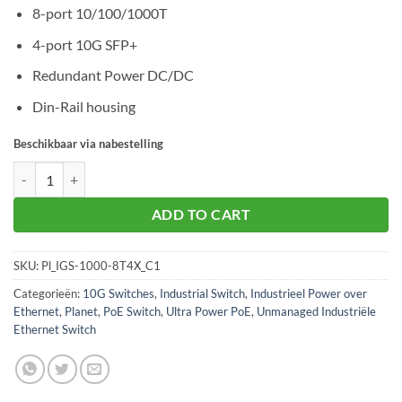
8-port 10/100/1000T
4-port 10G SFP+
Redundant Power DC/DC
Din-Rail housing
Beschikbaar via nabestelling
Planet IGS-1000-8T4X aantal
ADD TO CART
SKU:
Pl_IGS-1000-8T4X_C1
Categorieën:
10G Switches
,
Industrial Switch
,
Industrieel Power over
Ethernet
,
Planet
,
PoE Switch
,
Ultra Power PoE
,
Unmanaged Industriële
Ethernet Switch