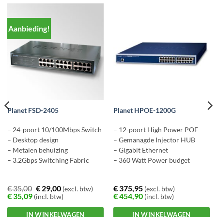
Aanbieding!
Planet FSD-2405
Planet HPOE-1200G
– 24-poort 10/100Mbps Switch
– 12-poort High Power POE
– Desktop design
– Gemanagde Injector HUB
– Metalen behuizing
– Gigabit Ethernet
– 3.2Gbps Switching Fabric
– 360 Watt Power budget
€
35,00
€
29,00
€
375,95
(excl. btw)
(excl. btw)
€
35,09
€
454,90
(incl. btw)
(incl. btw)
IN WINKELWAGEN
IN WINKELWAGEN