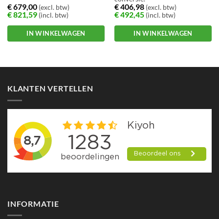
€
679,00
€
406,98
(excl. btw)
(excl. btw)
€
821,59
€
492,45
(incl. btw)
(incl. btw)
IN WINKELWAGEN
IN WINKELWAGEN
Dit
product
heeft
meerdere
KLANTEN VERTELLEN
variaties.
Deze
optie
kan
gekozen
worden
op
de
productpagina
INFORMATIE