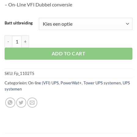
– On-LIne VFI Dubbel conversie
Batt uitbreiding
PowerWat+ 2kVA Tower UPS aantal
ADD TO CART
SKU:
Fp_1102TS
Categorieën:
On-line (VFI) UPS
,
PowerWat+
,
Tower UPS systemen
,
UPS
systemen