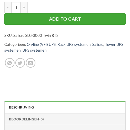
Salicru SLC-3000 Twin RT2 3kVA UPS aantal
ADD TO CART
SKU:
Salicru SLC-3000 Twin RT2
Categorieën:
On-line (VFI) UPS
,
Rack UPS systemen
,
Salicru
,
Tower UPS
systemen
,
UPS systemen
BESCHRIJVING
BEOORDELINGEN (0)