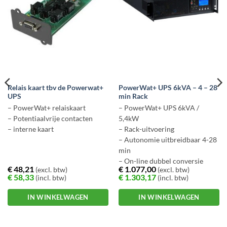
Relais kaart tbv de Powerwat+
PowerWat+ UPS 6kVA – 4 – 28
UPS
min Rack
– PowerWat+ relaiskaart
– PowerWat+ UPS 6kVA /
– Potentiaalvrije contacten
5,4kW
– interne kaart
– Rack-uitvoering
– Autonomie uitbreidbaar 4-28
min
– On-line dubbel conversie
€
48,21
€
1.077,00
(excl. btw)
(excl. btw)
€
58,33
€
1.303,17
(incl. btw)
(incl. btw)
IN WINKELWAGEN
IN WINKELWAGEN