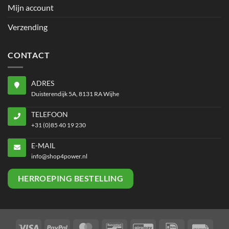
Mijn account
Verzending
CONTACT
ADRES
Duisterendijk 5A, 8131 RA Wijhe
TELEFOON
+31 (0)85 40 19 230
E-MAIL
info@shop4power.nl
HERROEPING BESTELLING
Visa
PayPal
MasterCard
Bancontact
GiroPay
IDeal
Invoi