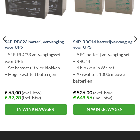
S4P-RBC23 batterijvervanging
S4P-RBC14 batterijvervanging
voor UPS
voor UPS
– S4P-RBC23 vervangingsset
– APC batterij vervanging set
voor UPS
– RBC14
– Set bestaat uit vier blokken.
– 4 blokken in één set
– Hoge kwaliteit batterijen
– A-kwaliteit 100% nieuwe
batterijen
€
68,00
€
536,00
(excl. btw)
(excl. btw)
€
82,28
€
648,56
(incl. btw)
(incl. btw)
IN WINKELWAGEN
IN WINKELWAGEN