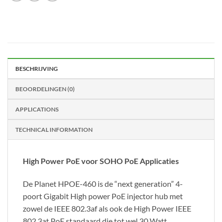
BESCHRIJVING
BEOORDELINGEN (0)
APPLICATIONS
TECHNICAL INFORMATION
High Power PoE voor SOHO PoE Applicaties
De Planet HPOE-460 is de “next generation” 4-
poort Gigabit High power PoE injector hub met
zowel de IEEE 802.3af als ook de High Power IEEE
802.3at PoE standaard die tot wel 30 Watt