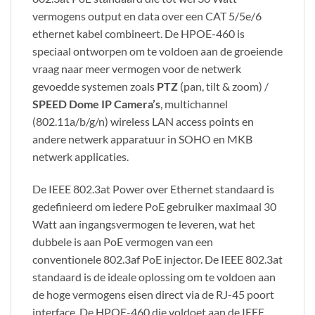
vermogens output en data over een CAT 5/5e/6
ethernet kabel combineert. De HPOE-460 is
speciaal ontworpen om te voldoen aan de groeiende
vraag naar meer vermogen voor de netwerk
gevoedde systemen zoals
PTZ
(pan, tilt & zoom) /
SPEED Dome IP Camera’s
, multichannel
(802.11a/b/g/n) wireless LAN access points en
andere netwerk apparatuur in SOHO en MKB
netwerk applicaties.
De IEEE 802.3at Power over Ethernet standaard is
gedefinieerd om iedere PoE gebruiker maximaal 30
Watt aan ingangsvermogen te leveren, wat het
dubbele is aan PoE vermogen van een
conventionele 802.3af PoE injector. De IEEE 802.3at
standaard is de ideale oplossing om te voldoen aan
de hoge vermogens eisen direct via de RJ-45 poort
interface. De HPOE-460 die voldoet aan de IEEE