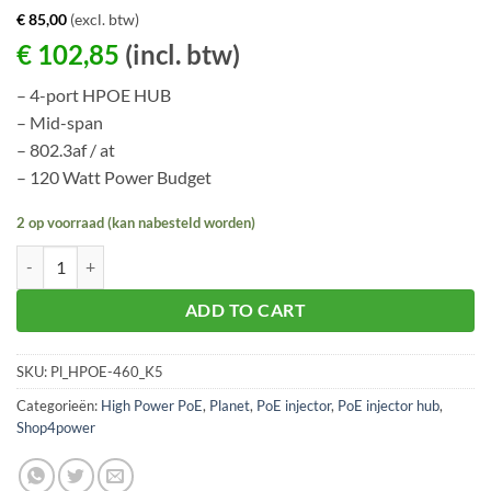
€
85,00
(excl. btw)
€
102,85
(incl. btw)
– 4-port HPOE HUB
– Mid-span
– 802.3af / at
– 120 Watt Power Budget
2 op voorraad (kan nabesteld worden)
Planet HPoE-460 aantal
ADD TO CART
SKU:
Pl_HPOE-460_K5
Categorieën:
High Power PoE
,
Planet
,
PoE injector
,
PoE injector hub
,
Shop4power