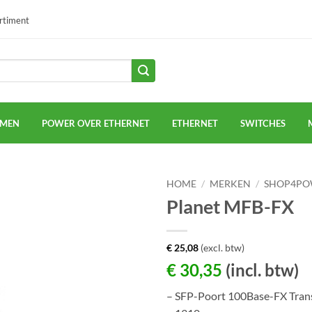
ortiment
EMEN
POWER OVER ETHERNET
ETHERNET
SWITCHES
HOME
/
MERKEN
/
SHOP4PO
Planet MFB-FX
€
25,08
(excl. btw)
€
30,35
(incl. btw)
– SFP-Poort 100Base-FX Tran