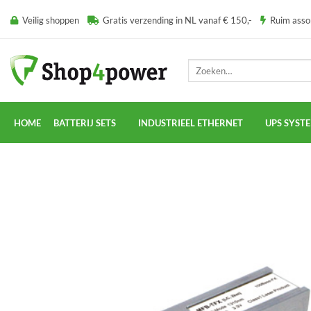
Ga
Veilig shoppen
Gratis verzending in NL vanaf € 150,-
Ruim ass
naar
inhoud
Zoeken
naar:
HOME
BATTERIJ SETS
INDUSTRIEEL ETHERNET
UPS SYST