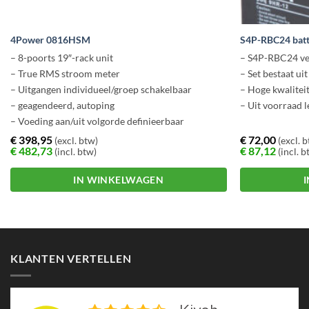
4Power 0816HSM
S4P-RBC24 batt
– 8-poorts 19″-rack unit
– S4P-RBC24 ve
– True RMS stroom meter
– Set bestaat ui
– Uitgangen individueel/groep schakelbaar
– Hoge kwaliteit
– geagendeerd, autoping
– Uit voorraad 
– Voeding aan/uit volgorde definieerbaar
– Meldingen via E-mail, trap en hoorbaar signaal
€
398,95
€
72,00
(excl. btw)
(excl. 
€
482,73
€
87,12
(incl. btw)
(incl. b
IN WINKELWAGEN
KLANTEN VERTELLEN