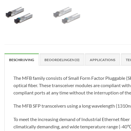
BESCHRIJVING
BEOORDELINGEN (0)
APPLICATIONS
TE
The MFB family consists of Small Form Factor Pluggable (SF
optical fiber. These transceiver modules are compliant wi
compliant ports at any time without the interruption of t
The MFB SFP transceivers using a long wavelength (1310nm)
To meet the increasing demand of Industrial Ethernet fiber 
climatically demanding, and wide temperature range (-40