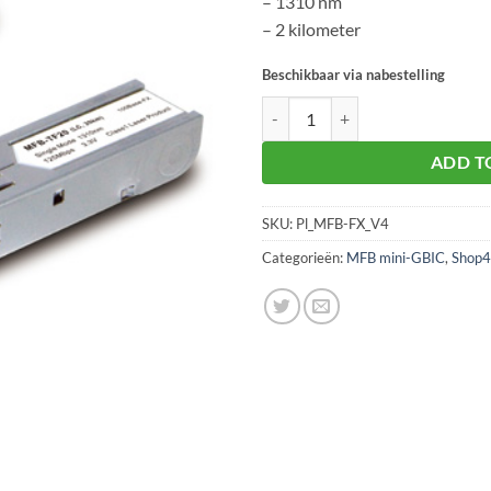
– 1310 nm
– 2 kilometer
Beschikbaar via nabestelling
Planet MFB-FX aantal
ADD T
SKU:
Pl_MFB-FX_V4
Categorieën:
MFB mini-GBIC
,
Shop4