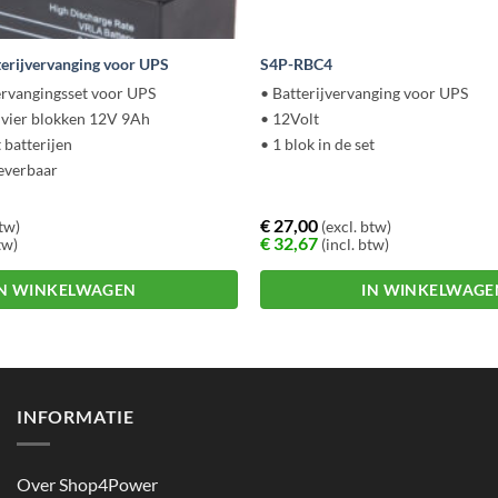
erijvervanging voor UPS
S4P-RBC4
rvangingsset voor UPS
• Batterijvervanging voor UPS
t vier blokken 12V 9Ah
• 12Volt
 batterijen
• 1 blok in de set
leverbaar
€
27,00
btw)
(excl. btw)
€
32,67
tw)
(incl. btw)
IN WINKELWAGEN
IN WINKELWAGE
INFORMATIE
Over Shop4Power