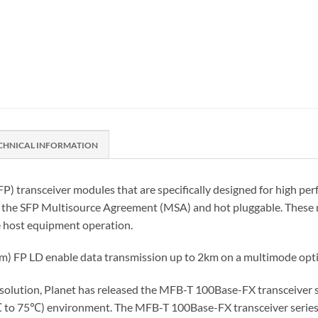
CHNICAL INFORMATION
P) transceiver modules that are specifically designed for high pe
th the SFP Multisource Agreement (MSA) and hot pluggable. These 
he host equipment operation.
 FP LD enable data transmission up to 2km on a multimode optical
solution, Planet has released the MFB-T 100Base-FX transceiver seri
℃ to 75℃) environment. The MFB-T 100Base-FX transceiver series 