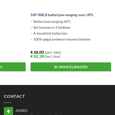
S4P-RBC8 batterijvervanging voor UPS
– Batterijvervanging APC
– Set bestaat ui 4 blokken
– A-kwaliteit batterijen
– 100% gegarandeerd nieuwe blokken
€
68,00
(excl. btw)
€
82,28
(incl. btw)
N
IN WINKELWAGEN
CONTACT
ADRES