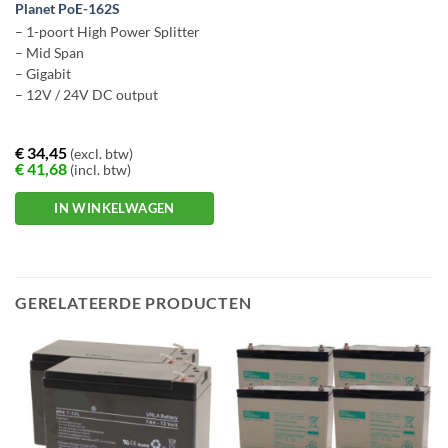
Planet PoE-162S
– 1-poort High Power Splitter
– Mid Span
– Gigabit
– 12V / 24V DC output
€
34,45
(excl. btw)
€
41,68
(incl. btw)
IN WINKELWAGEN
GERELATEERDE PRODUCTEN