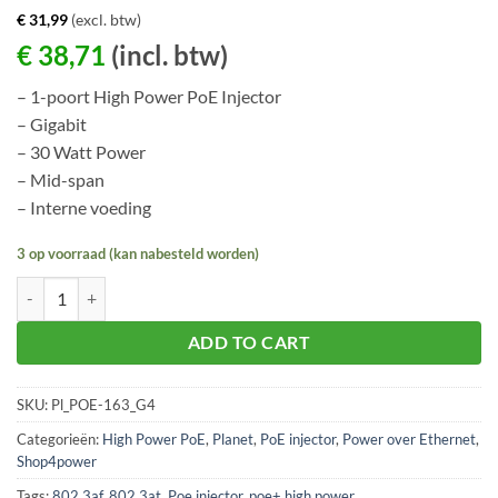
€
31,99
(excl. btw)
€
38,71
(incl. btw)
– 1-poort High Power PoE Injector
– Gigabit
– 30 Watt Power
– Mid-span
– Interne voeding
3 op voorraad (kan nabesteld worden)
Planet PoE-163 aantal
ADD TO CART
SKU:
Pl_POE-163_G4
Categorieën:
High Power PoE
,
Planet
,
PoE injector
,
Power over Ethernet
,
Shop4power
Tags:
802.3af
,
802.3at
,
Poe injector
,
poe+ high power