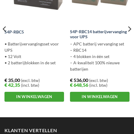
S4P-RBC14 batterijvervanging
S4P-RBC5
voor UPS
• Batterijvervangingsset voor
– APC batterij vervanging set
UPS
– RBC14
• 12 Volt
– 4 blokken in één set
• 2 batterijblokken in de set
– A-kwaliteit 100% nieuwe
batterijen
€
35,00
€
536,00
(excl. btw)
(excl. btw)
€
42,35
€
648,56
(incl. btw)
(incl. btw)
IN WINKELWAGEN
IN WINKELWAGEN
KLANTEN VERTELLEN