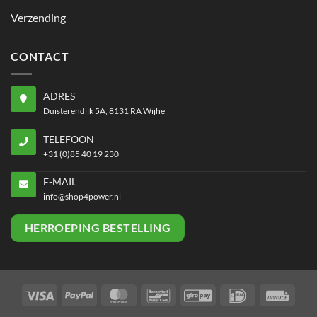
Verzending
CONTACT
ADRES
Duisterendijk 5A, 8131 RA Wijhe
TELEFOON
+31 (0)85 40 19 230
E-MAIL
info@shop4power.nl
HERROEPING BESTELLING
Visa
PayPal
MasterCard
Bancontact
GiroPay
IDeal
Invoi