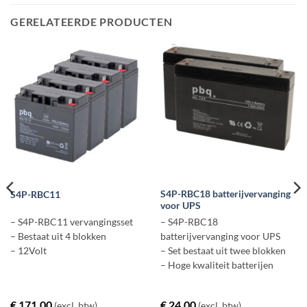
GERELATEERDE PRODUCTEN
S4P-RBC18 batterijvervanging
S4P-RBC11
voor UPS
– S4P-RBC11 vervangingsset
– S4P-RBC18
– Bestaat uit 4 blokken
batterijvervanging voor UPS
– 12Volt
– Set bestaat uit twee blokken
– Hoge kwaliteit batterijen
€
171,00
€
24,00
(excl. btw)
(excl. btw)