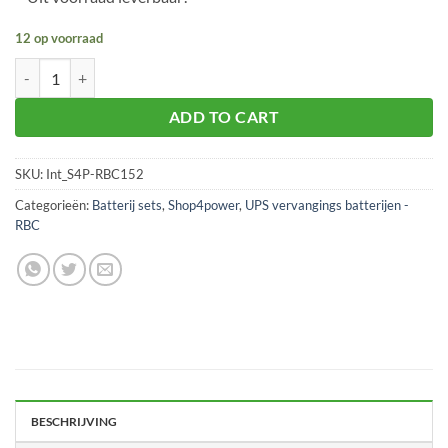
12 op voorraad
S4P-RBC152 batterijvervanging voor UPS aantal
ADD TO CART
SKU:
Int_S4P-RBC152
Categorieën:
Batterij sets
,
Shop4power
,
UPS vervangings batterijen -
RBC
BESCHRIJVING