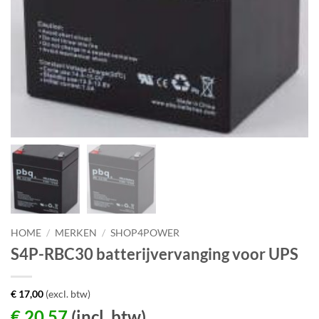
HOME
/
MERKEN
/
SHOP4POWER
S4P-RBC30 batterijvervanging voor UPS
€
17,00
(excl. btw)
€
20,57
(incl. btw)