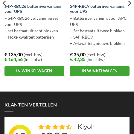
S4P-RBC26 batterijvervanging
S4P-RBC9 batterijvervanging
voor UPS
voor UPS
– S4P-RBC26 vervangingsset
– Batterijvervanging voor APC
voor UPS
UPS
– set bestaat uit acht blokken
– Set bestaat uit twee blokken
– Hoge kwaliteit batterijen
– S4P-RBC9
– A-kwaliteit, nieuwe blokken
€
136,00
€
35,00
(excl. btw)
(excl. btw)
€
164,56
€
42,35
(incl. btw)
(incl. btw)
IN WINKELWAGEN
IN WINKELWAGEN
KLANTEN VERTELLEN