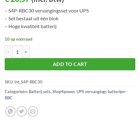
– S4P-RBC30 vervangingsset voor UPS
– Set bestaat uit één blok
– Hoge kwaliteit batterij
10 op voorraad
S4P-RBC30 batterijvervanging voor UPS aantal
ADD TO CART
SKU:
Int_S4P-RBC30
Categorieën:
Batterij sets
,
Shop4power
,
UPS vervangings batterijen -
RBC