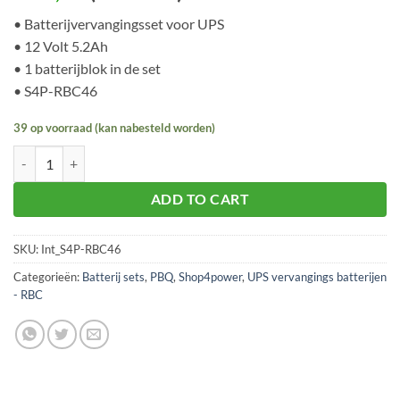
• Batterijvervangingsset voor UPS
• 12 Volt 5.2Ah
• 1 batterijblok in de set
• S4P-RBC46
39 op voorraad (kan nabesteld worden)
S4P-RBC46 batterijvervanging voor UPS aantal
ADD TO CART
SKU:
Int_S4P-RBC46
Categorieën:
Batterij sets
,
PBQ
,
Shop4power
,
UPS vervangings batterijen
- RBC