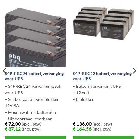
S4P-RBC24 batterijvervanging
S4P-RBC12 batterijvervanging
voor UPS
voor UPS
– S4P-RBC24 vervangingsset
– Batterijvervanging UPS
voor UPS
– 12 volt
– Set bestaat uit vier blokken
– 8 blokken
12V 9Ah
– Hoge kwaliteit batterijen
– Uit voorraad leverbaar
€
72,00
€
136,00
(excl. btw)
(excl. btw)
€
87,12
€
164,56
(incl. btw)
(incl. btw)