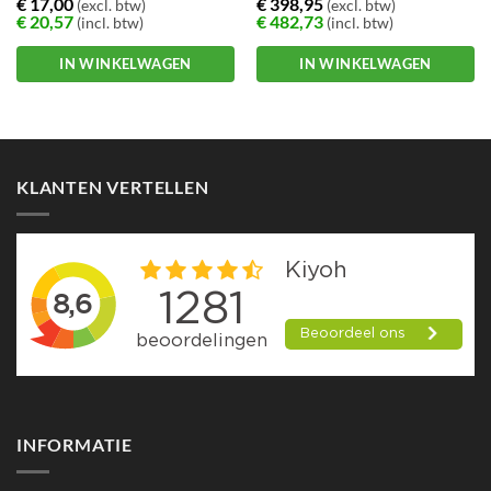
€
17,00
€
398,95
(excl. btw)
(excl. btw)
definieerbaar
€
20,57
€
482,73
(incl. btw)
(incl. btw)
– Meldingen via E-mail, trap en
hoorbaar signaal
IN WINKELWAGEN
IN WINKELWAGEN
KLANTEN VERTELLEN
INFORMATIE