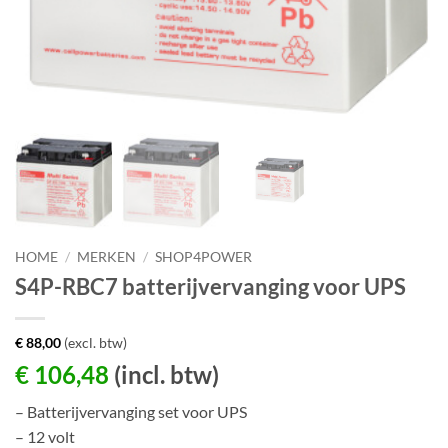
HOME
/
MERKEN
/
SHOP4POWER
S4P-RBC7 batterijvervanging voor UPS
€
88,00
(excl. btw)
€
106,48
(incl. btw)
– Batterijvervanging set voor UPS
– 12 volt