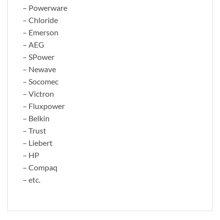
– Powerware
– Chloride
– Emerson
– AEG
– SPower
– Newave
– Socomec
– Victron
– Fluxpower
– Belkin
– Trust
– Liebert
– HP
– Compaq
– etc.