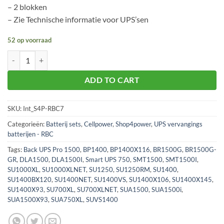
– 2 blokken
– Zie Technische informatie voor UPS’sen
52 op voorraad
S4P-RBC7 batterijvervanging voor UPS aantal
ADD TO CART
SKU:
Int_S4P-RBC7
Categorieën:
Batterij sets
,
Cellpower
,
Shop4power
,
UPS vervangings
batterijen - RBC
Tags:
Back UPS Pro 1500
,
BP1400
,
BP1400X116
,
BR1500G
,
BR1500G-
GR
,
DLA1500
,
DLA1500I
,
Smart UPS 750
,
SMT1500
,
SMT1500I
,
SU1000XL
,
SU1000XLNET
,
SU1250
,
SU1250RM
,
SU1400
,
SU1400BX120
,
SU1400NET
,
SU1400VS
,
SU1400X106
,
SU1400X145
,
SU1400X93
,
SU700XL
,
SU700XLNET
,
SUA1500
,
SUA1500i
,
SUA1500X93
,
SUA750XL
,
SUVS1400