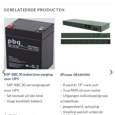
GERELATEERDE PRODUCTEN
S4P-RBC30 batterijvervanging
4Power 0816HSM
voor UPS
– S4P-RBC30 vervangingsset
– 8-poorts 19″-rack unit
voor UPS
– True RMS stroom meter
– Set bestaat uit één blok
– Uitgangen individueel/groep
– Hoge kwaliteit batterij
schakelbaar
– geagendeerd, autoping
– Voeding aan/uit volgorde