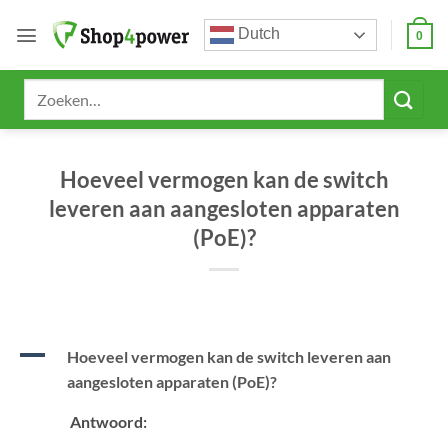
Ga
Dutch
naar
0
inhoud
Zoeken
naar:
Hoeveel vermogen kan de switch
leveren aan aangesloten apparaten
(PoE)?
A
Hoeveel vermogen kan de switch leveren aan
aangesloten apparaten (PoE)?
Antwoord: