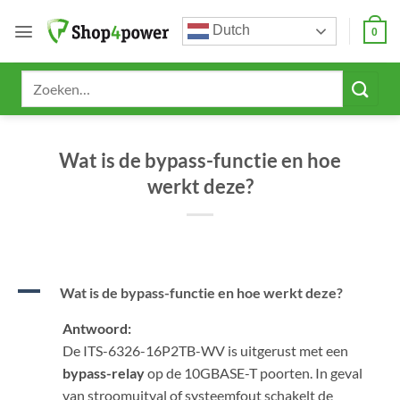
Ga
Dutch
naar
0
inhoud
Zoeken
naar:
Wat is de bypass-functie en hoe
werkt deze?
A
Wat is de bypass-functie en hoe werkt deze?
Antwoord:
De ITS-6326-16P2TB-WV is uitgerust met een
bypass-relay
op de 10GBASE-T poorten. In geval
van stroomuitval of systeemfout schakelt de