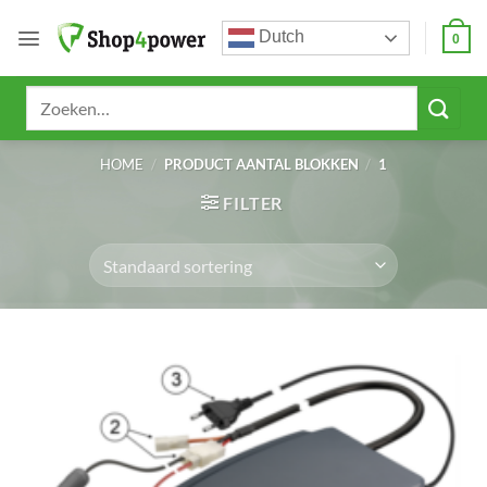
Ga
Dutch
naar
0
inhoud
Zoeken
naar:
HOME
/
PRODUCT AANTAL BLOKKEN
/
1
FILTER