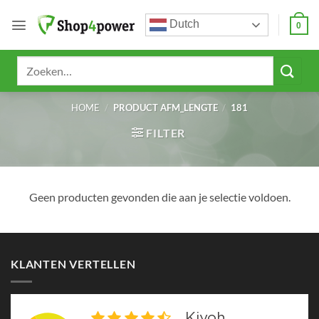
Ga
Dutch
naar
0
inhoud
Zoeken
naar:
HOME
/
PRODUCT AFM_LENGTE
/
181
FILTER
Geen producten gevonden die aan je selectie voldoen.
KLANTEN VERTELLEN