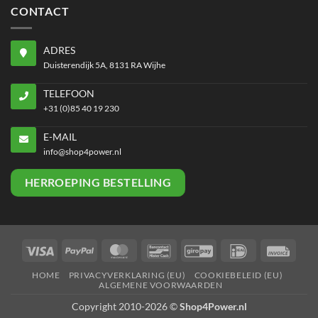
CONTACT
ADRES
Duisterendijk 5A, 8131 RA Wijhe
TELEFOON
+31 (0)85 40 19 230
E-MAIL
info@shop4power.nl
HERROEPING BESTELLING
Visa
PayPal
MasterCard
Bancontact
GiroPay
IDeal
Invoi
HOME
PRIVACYVERKLARING (EU)
COOKIEBELEID (EU)
ALGEMENE VOORWAARDEN
Copyright 2010-2026 ©
Shop4Power.nl