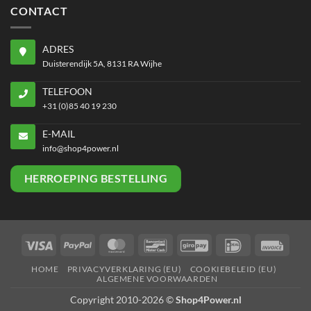
CONTACT
ADRES
Duisterendijk 5A, 8131 RA Wijhe
TELEFOON
+31 (0)85 40 19 230
E-MAIL
info@shop4power.nl
HERROEPING BESTELLING
Visa
PayPal
MasterCard
Bancontact
GiroPay
IDeal
Invoi
HOME
PRIVACYVERKLARING (EU)
COOKIEBELEID (EU)
ALGEMENE VOORWAARDEN
Copyright 2010-2026 ©
Shop4Power.nl