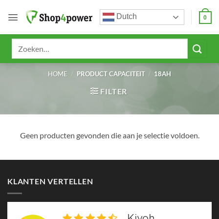
Ga
Dutch
naar
0
inhoud
Zoeken
naar:
HOME
/
PRODUCT CAPACITEIT
/
18AH
FILTER
Geen producten gevonden die aan je selectie voldoen.
KLANTEN VERTELLEN