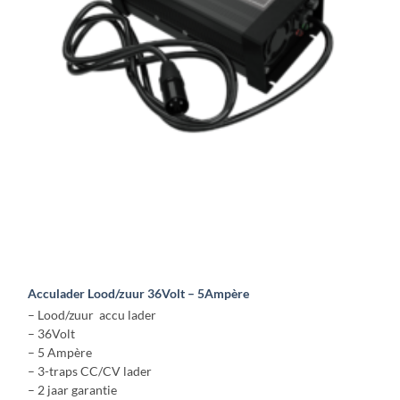
kan
gekozen
worden
op
de
productpagina
Acculader Lood/zuur 36Volt – 5Ampère
– Lood/zuur accu lader
– 36Volt
– 5 Ampère
– 3-traps CC/CV lader
– 2 jaar garantie