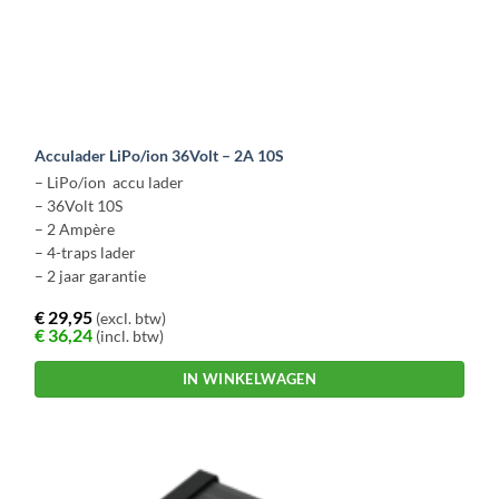
Acculader LiPo/ion 36Volt – 2A 10S
– LiPo/ion accu lader
– 36Volt 10S
– 2 Ampère
– 4-traps lader
– 2 jaar garantie
€
29,95
(excl. btw)
€
36,24
(incl. btw)
IN WINKELWAGEN
Dit
product
heeft
meerdere