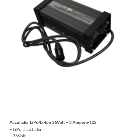
variaties.
Deze
optie
kan
gekozen
worden
op
de
productpagina
Acculader LiPo/Li-Ion 36Volt – 3 Ampère-10S
– LiPo accu lader
– 36Volt