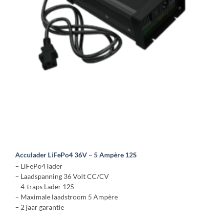
gekozen
worden
op
de
productpagina
Acculader LiFePo4 36V – 5 Ampère 12S
– LiFePo4 lader
– Laadspanning 36 Volt CC/CV
– 4-traps Lader 12S
– Maximale laadstroom 5 Ampère
– 2 jaar garantie