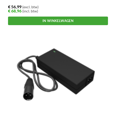
€
56,99
(excl. btw)
€
68,96
(incl. btw)
IN WINKELWAGEN
Dit
product
heeft
meerdere
variaties.
Deze
optie
kan
gekozen
worden
op
de
productpagina