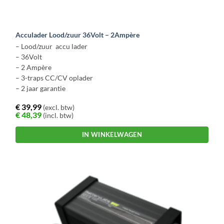
Acculader Lood/zuur 36Volt – 2Ampère
– Lood/zuur accu lader
– 36Volt
– 2 Ampère
– 3-traps CC/CV oplader
– 2 jaar garantie
€
39,99
(excl. btw)
€
48,39
(incl. btw)
IN WINKELWAGEN
Dit
product
heeft
meerdere
variaties.
Deze
optie