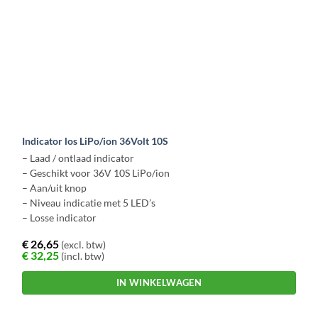
Indicator los LiPo/ion 36Volt 10S
– Laad / ontlaad indicator
– Geschikt voor 36V 10S LiPo/ion
– Aan/uit knop
– Niveau indicatie met 5 LED’s
– Losse indicator
€
26,65
(excl. btw)
€
32,25
(incl. btw)
IN WINKELWAGEN