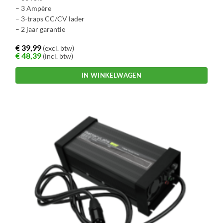
– 3 Ampère
– 3-traps CC/CV lader
– 2 jaar garantie
€
39,99
(excl. btw)
€
48,39
(incl. btw)
IN WINKELWAGEN
Dit
product
heeft
meerdere
variaties.
Deze
optie
kan
gekozen
worden
op
de
productpagina