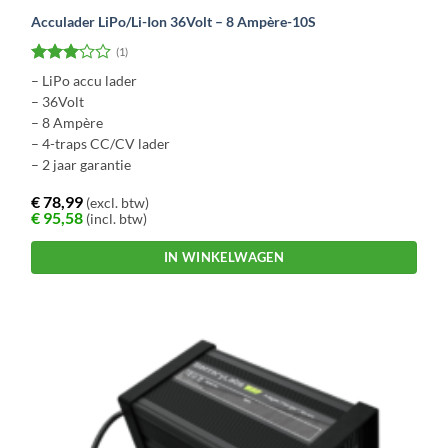
Acculader LiPo/Li-Ion 36Volt – 8 Ampère-10S
(1)
Gewaardeerd
– LiPo accu lader
3
uit 5
– 36Volt
– 8 Ampère
– 4-traps CC/CV lader
– 2 jaar garantie
€
78,99
(excl. btw)
€
95,58
(incl. btw)
IN WINKELWAGEN
Dit
product
heeft
meerdere
variaties.
Deze
optie
kan