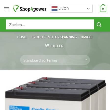
Ga
Dutch
naar
0
inhoud
Zoeken
naar:
HOME
/
PRODUCT MOTOR SPANNING
/
36VOLT
FILTER