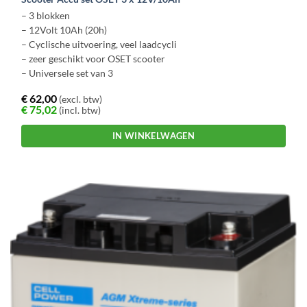
– 3 blokken
– 12Volt 10Ah (20h)
– Cyclische uitvoering, veel laadcycli
– zeer geschikt voor OSET scooter
– Universele set van 3
€
62,00
(excl. btw)
€
75,02
(incl. btw)
IN WINKELWAGEN