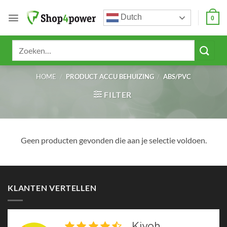
Ga
Dutch
naar
0
inhoud
Zoeken
naar:
HOME
/
PRODUCT ACCU BEHUIZING
/
ABS/PVC
FILTER
Geen producten gevonden die aan je selectie voldoen.
KLANTEN VERTELLEN