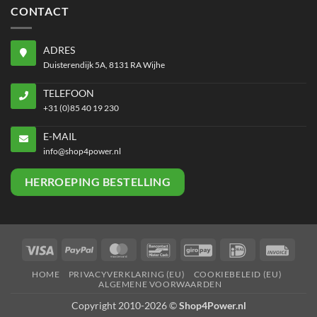
CONTACT
ADRES
Duisterendijk 5A, 8131 RA Wijhe
TELEFOON
+31 (0)85 40 19 230
E-MAIL
info@shop4power.nl
HERROEPING BESTELLING
Visa
PayPal
MasterCard
Bancontact
GiroPay
IDeal
Invoi
HOME
PRIVACYVERKLARING (EU)
COOKIEBELEID (EU)
ALGEMENE VOORWAARDEN
Copyright 2010-2026 ©
Shop4Power.nl